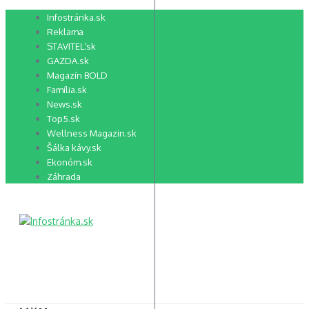
Preskočiť
Infostránka.sk
na
Reklama
obsah
STAVITEĽ.sk
GAZDA.sk
Magazín BOLD
Família.sk
News.sk
Top5.sk
Wellness Magazin.sk
Šálka kávy.sk
Ekonóm.sk
Záhrada