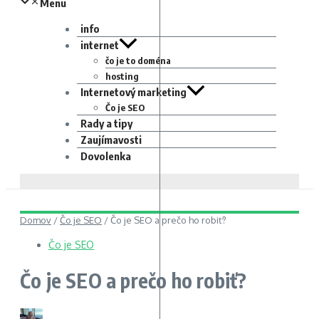
Menu
info
internet
čo je to doména
hosting
Internetový marketing
Čo je SEO
Rady a tipy
Zaujímavosti
Dovolenka
Domov
/
Čo je SEO
/
Čo je SEO a prečo ho robiť?
Čo je SEO
Čo je SEO a prečo ho robiť?