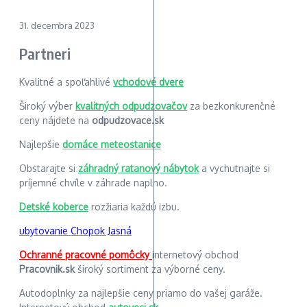
31. decembra 2023
Partneri
Kvalitné a spoľahlivé
vchodové dvere
Široký výber
kvalitných odpudzovačov
za bezkonkurenčné
ceny nájdete na
odpudzovace.sk
Najlepšie
domáce meteostanice
Obstarajte si
záhradný ratanový nábytok
a vychutnajte si
príjemné chvíle v záhrade naplno.
Detské koberce
rozžiaria každú izbu.
ubytovanie Chopok Jasná
Ochranné pracovné pomôcky
internetový obchod
Pracovnik.sk
široký sortiment za výborné ceny.
Autodoplnky za najlepšie ceny priamo do vašej garáže.