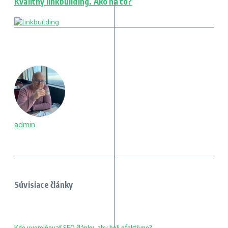
Kvalitný linkbuilding. Ako na to?
admin
Súvisiace články
Kde uverejňovať SEO články, aby boli efektívne?