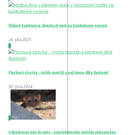
Štýlové kombinácie dámskych viest na každodenné nosenie
26. júla 2025
2
Plechová strecha – rýchla montáž a extrémne dlhá životnosť
30. júna 2024
3
Odpudzovač kún do auta – najefektívnejšie metódy plašenia kún