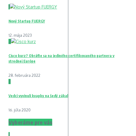
1
Nový Startup FUERGY
12. mája 2023
2
Cisco kurz? Obráťte sa na jediného certifikovaného partnera v
strednej Európe
28. februára 2022
3
Vedci vyvinuli kvapky na šedý zákal
16. júla 2020
Vyberáme pre vás
1