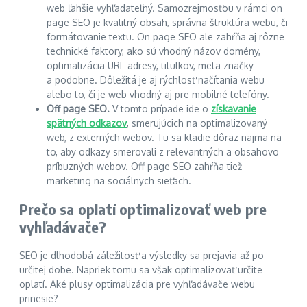
web ľahšie vyhľadateľný. Samozrejmosťou v rámci on
page SEO je kvalitný obsah, správna štruktúra webu, či
formátovanie textu. On page SEO ale zahŕňa aj rôzne
technické faktory, ako sú vhodný názov domény,
optimalizácia URL adresy, titulkov, meta značky
a podobne. Dôležitá je aj rýchlosť načítania webu
alebo to, či je web vhodný aj pre mobilné telefóny.
Off page SEO.
V tomto prípade ide o
získavanie
spätných odkazov
, smerujúcich na optimalizovaný
web, z externých webov. Tu sa kladie dôraz najmä na
to, aby odkazy smerovali z relevantných a obsahovo
príbuzných webov. Off page SEO zahŕňa tiež
marketing na sociálnych sieťach.
Prečo sa oplatí optimalizovať web pre
vyhľadávače?
SEO je dlhodobá záležitosť a výsledky sa prejavia až po
určitej dobe. Napriek tomu sa však optimalizovať určite
oplatí. Aké plusy optimalizácia pre vyhľadávače webu
prinesie?