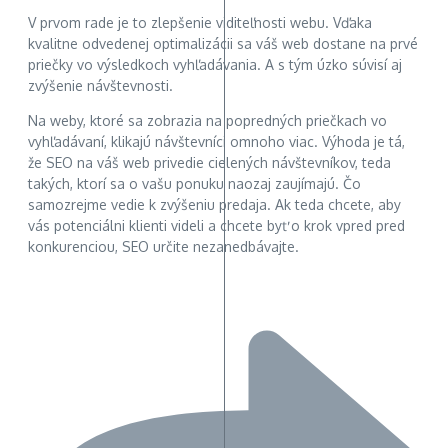
V prvom rade je to zlepšenie viditeľnosti webu. Vďaka
kvalitne odvedenej optimalizácii sa váš web dostane na prvé
priečky vo výsledkoch vyhľadávania. A s tým úzko súvisí aj
zvýšenie návštevnosti.
Na weby, ktoré sa zobrazia na popredných priečkach vo
vyhľadávaní, klikajú návštevníci omnoho viac. Výhoda je tá,
že SEO na váš web privedie cielených návštevníkov, teda
takých, ktorí sa o vašu ponuku naozaj zaujímajú. Čo
samozrejme vedie k zvýšeniu predaja. Ak teda chcete, aby
vás potenciálni klienti videli a chcete byť o krok vpred pred
konkurenciou, SEO určite nezanedbávajte.