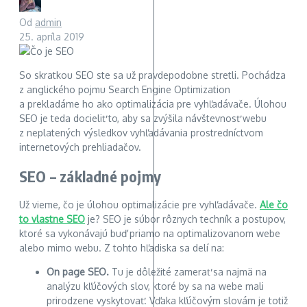
Od
admin
25. apríla 2019
So skratkou SEO ste sa už pravdepodobne stretli. Pochádza
z anglického pojmu Search Engine Optimization
a prekladáme ho ako optimalizácia pre vyhľadávače. Úlohou
SEO je teda docieliť to, aby sa zvýšila návštevnosť webu
z neplatených výsledkov vyhľadávania prostredníctvom
internetových prehliadačov.
SEO – základné pojmy
Už vieme, čo je úlohou optimalizácie pre vyhľadávače.
Ale čo
to vlastne SEO
je? SEO je súbor rôznych techník a postupov,
ktoré sa vykonávajú buď priamo na optimalizovanom webe
alebo mimo webu. Z tohto hľadiska sa delí na:
On page SEO.
Tu je dôležité zamerať sa najmä na
analýzu kľúčových slov, ktoré by sa na webe mali
prirodzene vyskytovať. Vďaka kľúčovým slovám je totiž