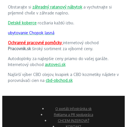
Obstarajte si
záhradný ratanový nábytok
a vychutnajte si
príjemné chvíle v záhrade naplno.
Detské koberce
rozžiaria každú izbu.
ubytovanie Chopok Jasná
Ochranné pracovné pomôcky
internetový obchod
Pracovnik.sk
široký sortiment za výborné ceny.
Autodoplnky za najlepšie ceny priamo do vašej garáže.
Internetový obchod
autoveci.sk
Najširší výber CBD olejov, kvapiek a CBD kozmetiky nájdete v
porovnávači cien na
cbd-obchod.sk
O portáli Infostránka.sk
Reklama a PR spolupráca
CHCEM INZEROVAŤ
KONTAKT