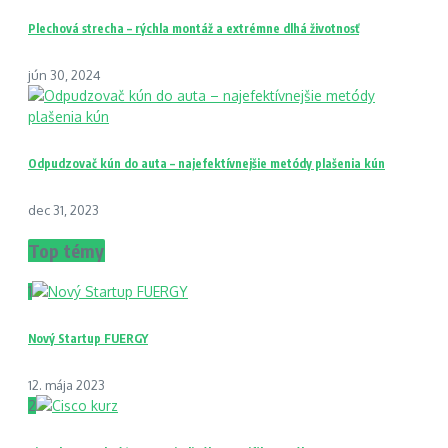
Plechová strecha – rýchla montáž a extrémne dlhá životnosť
jún 30, 2024
Odpudzovač kún do auta – najefektívnejšie metódy plašenia kún
dec 31, 2023
Top témy
1
Nový Startup FUERGY
12. mája 2023
2