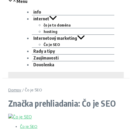
Menu
info
internet
čo je to doména
hosting
Internetový marketing
Čo je SEO
Rady a tipy
Zaujímavosti
Dovolenka
Domov
/
Čo je SEO
Značka prehliadania: Čo je SEO
Čo je SEO