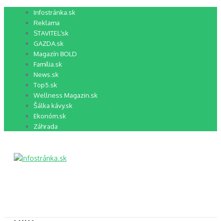
Preskočiť
Infostránka.sk
na
Reklama
obsah
STAVITEĽ.sk
GAZDA.sk
Magazín BOLD
Família.sk
News.sk
Top5.sk
Wellness Magazin.sk
Šálka kávy.sk
Ekonóm.sk
Záhrada