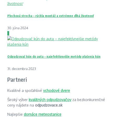
Plechová strecha – rýchla montáž a extrémne dlhá životnosť
30. júna 2024
3
Odpudzovač kún do auta – najefektívnejšie metódy plašenia kún
31. decembra 2023
Partneri
Kvalitné a spoľahlivé
vchodové dvere
Široký výber
kvalitných odpudzovačov
za bezkonkurenčné
ceny nájdete na
odpudzovace.sk
Najlepšie
domáce meteostanice