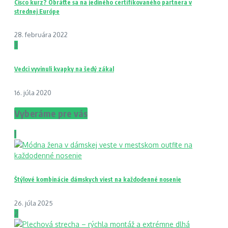
Cisco kurz? Obráťte sa na jediného certifikovaného partnera v
strednej Európe
28. februára 2022
3
Vedci vyvinuli kvapky na šedý zákal
16. júla 2020
Vyberáme pre vás
1
Štýlové kombinácie dámskych viest na každodenné nosenie
26. júla 2025
2