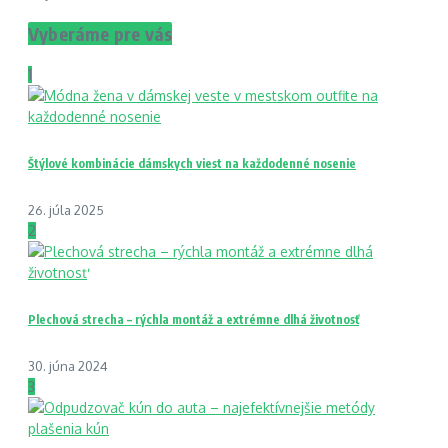
Vyberáme pre vás
1
Štýlové kombinácie dámskych viest na každodenné nosenie
26. júla 2025
2
Plechová strecha – rýchla montáž a extrémne dlhá životnosť
30. júna 2024
3