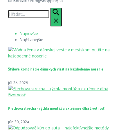
📧
Kontakt:
info@shopping.sk
Hľadať:
Najnovšie
Najčítanejšie
Štýlové kombinácie dámskych viest na každodenné nosenie
júl 26, 2025
Plechová strecha – rýchla montáž a extrémne dlhá životnosť
jún 30, 2024