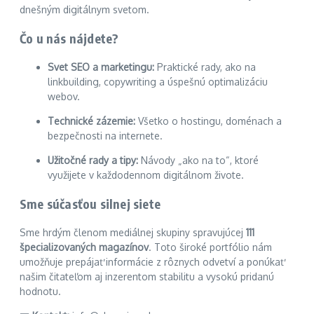
dnešným digitálnym svetom.
Čo u nás nájdete?
Svet SEO a marketingu:
Praktické rady, ako na
linkbuilding, copywriting a úspešnú optimalizáciu
webov.
Technické zázemie:
Všetko o hostingu, doménach a
bezpečnosti na internete.
Užitočné rady a tipy:
Návody „ako na to“, ktoré
využijete v každodennom digitálnom živote.
Sme súčasťou silnej siete
Sme hrdým členom mediálnej skupiny spravujúcej
111
špecializovaných magazínov
. Toto široké portfólio nám
umožňuje prepájať informácie z rôznych odvetví a ponúkať
našim čitateľom aj inzerentom stabilitu a vysokú pridanú
hodnotu.