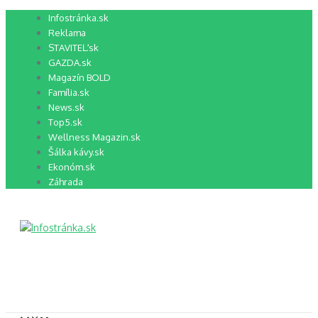
Preskočiť
Infostránka.sk
na
Reklama
obsah
STAVITEĽ.sk
GAZDA.sk
Magazín BOLD
Família.sk
News.sk
Top5.sk
Wellness Magazin.sk
Šálka kávy.sk
Ekonóm.sk
Záhrada