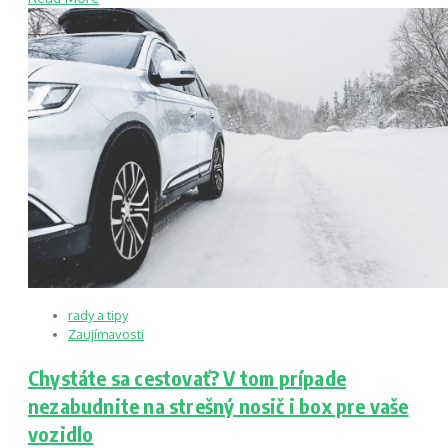
rady a tipy
Zaujímavosti
Chystáte sa cestovať? V tom prípade
nezabudnite na strešný nosič i box pre vaše
vozidlo