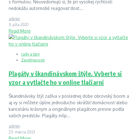
s formulou. Neuvedomujú si, že pri vysokej rýchlosti
nedokážu automobil reagovať dost...
admin
3. júla 2021
Read More
rady a tipy
Zaujímavosti
Plagáty v škandinávskom štýle. Vyberte si
vzor a vytlačte ho v online tlačiarni
Škandinávsky štýl zažíva v poslednej dobe obrovský boom a
aj vy si môžete úplne jednoducho skrášliť domácnosť alebo
kanceláriu krásnym a originálnym plagátom presne podľa
vašich predstáv. Plagáty inšp...
admin
23. marca 2021
Read More