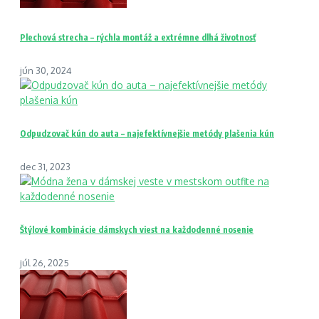
Plechová strecha – rýchla montáž a extrémne dlhá životnosť
jún 30, 2024
Odpudzovač kún do auta – najefektívnejšie metódy plašenia kún
dec 31, 2023
Štýlové kombinácie dámskych viest na každodenné nosenie
júl 26, 2025