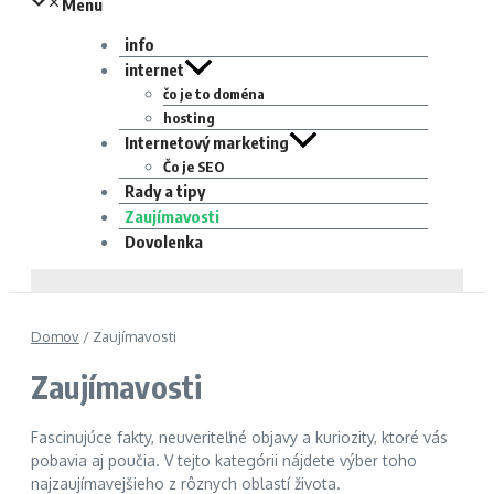
Menu
info
internet
čo je to doména
hosting
Internetový marketing
Čo je SEO
Rady a tipy
Zaujímavosti
Dovolenka
Domov
/
Zaujímavosti
Zaujímavosti
Fascinujúce fakty, neuveriteľné objavy a kuriozity, ktoré vás
pobavia aj poučia. V tejto kategórii nájdete výber toho
najzaujímavejšieho z rôznych oblastí života.