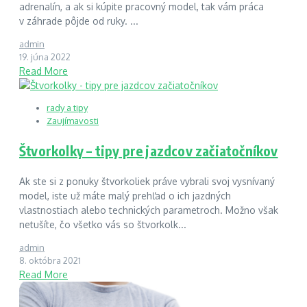
adrenalín, a ak si kúpite pracovný model, tak vám práca
v záhrade pôjde od ruky. ...
admin
19. júna 2022
Read More
rady a tipy
Zaujímavosti
Štvorkolky – tipy pre jazdcov začiatočníkov
Ak ste si z ponuky štvorkoliek práve vybrali svoj vysnívaný
model, iste už máte malý prehľad o ich jazdných
vlastnostiach alebo technických parametroch. Možno však
netušíte, čo všetko vás so štvorkolk...
admin
8. októbra 2021
Read More