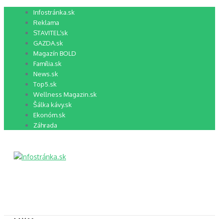
Preskočiť
Infostránka.sk
na
Reklama
obsah
STAVITEĽ.sk
GAZDA.sk
Magazín BOLD
Família.sk
News.sk
Top5.sk
Wellness Magazin.sk
Šálka kávy.sk
Ekonóm.sk
Záhrada