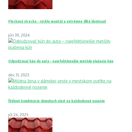
Plechová strecha – rýchla montáž a extrémne dlhá životnosť
jún 30, 2024
Odpudzovač kún do auta – najefektívnejšie metódy plašenia kún
dec 31, 2023
Štýlové kombinácie dámskych viest na každodenné nosenie
júl 26, 2025