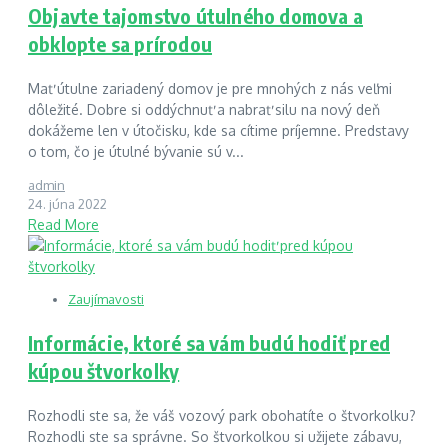
Objavte tajomstvo útulného domova a
obklopte sa prírodou
Mať útulne zariadený domov je pre mnohých z nás veľmi
dôležité. Dobre si oddýchnuť a nabrať silu na nový deň
dokážeme len v útočisku, kde sa cítime príjemne. Predstavy
o tom, čo je útulné bývanie sú v...
admin
24. júna 2022
Read More
Zaujímavosti
Informácie, ktoré sa vám budú hodiť pred
kúpou štvorkolky
Rozhodli ste sa, že váš vozový park obohatíte o štvorkolku?
Rozhodli ste sa správne. So štvorkolkou si užijete zábavu,