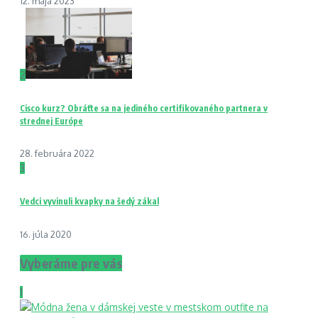
12. mája 2023
2
Cisco kurz? Obráťte sa na jediného certifikovaného partnera v
strednej Európe
28. februára 2022
3
Vedci vyvinuli kvapky na šedý zákal
16. júla 2020
Vyberáme pre vás
1