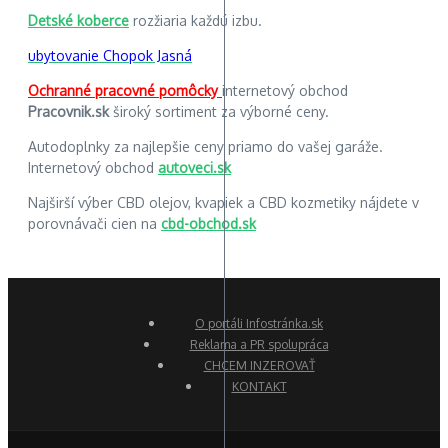
Detské koberce
rozžiaria každú izbu.
ubytovanie Chopok Jasná
Ochranné pracovné pomôcky
internetový obchod
Pracovnik.sk
široký sortiment za výborné ceny.
Autodoplnky za najlepšie ceny priamo do vašej garáže.
Internetový obchod
autoveci.sk
Najširší výber CBD olejov, kvapiek a CBD kozmetiky nájdete v
porovnávači cien na
cbd-obchod.sk
O portáli Infostránka.sk
Reklama a PR spolupráca
CHCEM INZEROVAŤ
KONTAKT