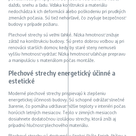
dažďu, snehu a ľadu. Vďaka konštrukcii a materiálu
nedochádza k ich deformácii alebo poškodeniu pri prudkých
zmenách počasia. Sú tiež nehorľavé, čo zvyšuje bezpečnosť
budovy v prípade požiaru.
Plechové strechy sú veľmi ľahké. Nízka hmotnosť znižuje
záťaž na konštrukciu budovy. Sú preto dobrou voľbou aj pri
renovácii starších domov, kedy by staré steny nemuseli
vyššiu hmotnosť vydržať. Nízka hmotnosť uľahčuje prepravu
a manipuláciu s materiálom počas montáže.
Plechové strechy energetický účinné a
estetické
Moderné plechové strechy prispievajú k zlepšeniu
energetickej účinnosti budovy. Sú schopné odrážať slnečné
žiarenie, čo pomáha udržiavať nižšie teploty v interiéri počas
horúcich letných mesiacov. Teplo v zimných mesiacoch
dosiahnete dodatočnou izoláciou strechy, ktorá zníži aj
prípadnú hlučnosť plechového materiálu.
Plechové strechy sú dostupné v širokej škále farieb, štýlov a