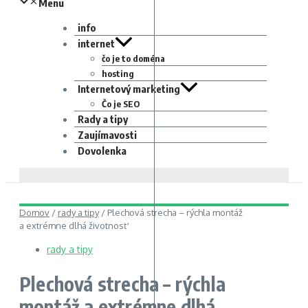
Menu
info
internet
čo je to doména
hosting
Internetový marketing
Čo je SEO
Rady a tipy
Zaujímavosti
Dovolenka
Domov
/
rady a tipy
/
Plechová strecha – rýchla montáž
a extrémne dlhá životnosť
rady a tipy
Plechová strecha – rýchla
montáž a extrémne dlhá