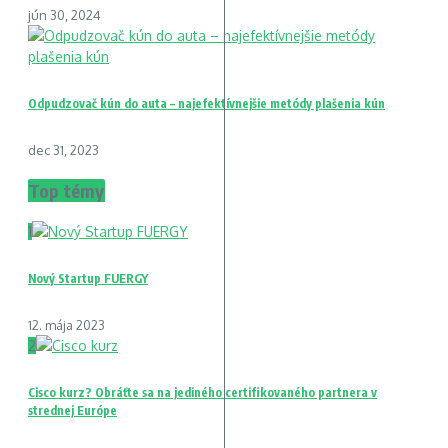
jún 30, 2024
Odpudzovač kún do auta – najefektívnejšie metódy plašenia kún
dec 31, 2023
Top témy
1
Nový Startup FUERGY
12. mája 2023
2
Cisco kurz? Obráťte sa na jediného certifikovaného partnera v
strednej Európe