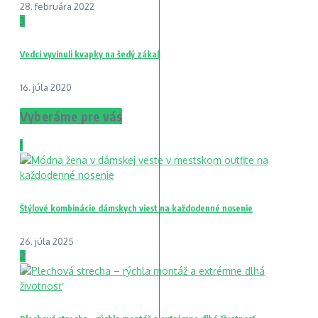
28. februára 2022
3
Vedci vyvinuli kvapky na šedý zákal
16. júla 2020
Vyberáme pre vás
1
Štýlové kombinácie dámskych viest na každodenné nosenie
26. júla 2025
2