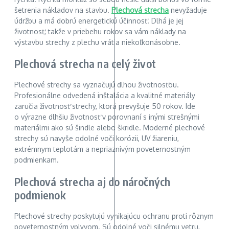
šetrenia nákladov na stavbu.
Plechová strecha
nevyžaduje
údržbu a má dobrú energetickú účinnosť. Dlhá je jej
životnosť, takže v priebehu rokov sa vám náklady na
výstavbu strechy z plechu vrátia niekoľkonásobne.
Plechová strecha na celý život
Plechové strechy sa vyznačujú dlhou životnosťou.
Profesionálne odvedená inštalácia a kvalitné materiály
zaručia životnosť strechy, ktorá prevyšuje 50 rokov. Ide
o výrazne dlhšiu životnosť v porovnaní s inými strešnými
materiálmi ako sú šindle alebo škridle. Moderné plechové
strechy sú navyše odolné voči korózii, UV žiareniu,
extrémnym teplotám a nepriaznivým poveternostným
podmienkam.
Plechová strecha aj do náročných
podmienok
Plechové strechy poskytujú vynikajúcu ochranu proti rôznym
poveternostným vplyvom. Sú odolné voči silnému vetru,