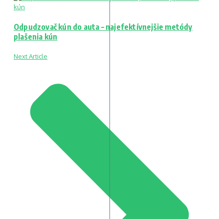
Odpudzovač kún do auta – najefektívnejšie metódy
plašenia kún
Next Article