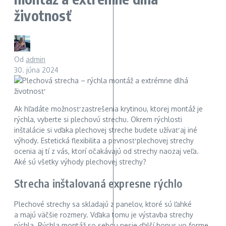
životnosť
Od
admin
30. júna 2024
Ak hľadáte možnosť zastrešenia krytinou, ktorej montáž je
rýchla, vyberte si plechovú strechu. Okrem rýchlosti
inštalácie si vďaka plechovej streche budete užívať aj iné
výhody. Estetická flexibilita a pevnosť plechovej strechy
ocenia aj tí z vás, ktorí očakávajú od strechy naozaj veľa.
Aké sú všetky výhody plechovej strechy?
Strecha inštalovaná expresne rýchlo
Plechové strechy sa skladajú z panelov, ktoré sú ľahké
a majú väčšie rozmery. Vďaka tomu je výstavba strechy
rýchla. Rýchla montáž so sebou nesie ďalší bonus vo forme