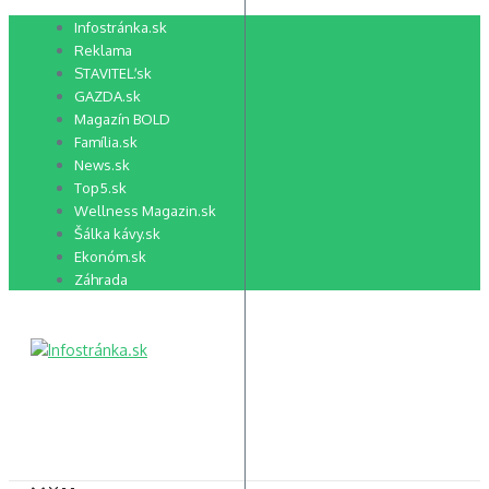
Preskočiť
Infostránka.sk
na
Reklama
obsah
STAVITEĽ.sk
GAZDA.sk
Magazín BOLD
Família.sk
News.sk
Top5.sk
Wellness Magazin.sk
Šálka kávy.sk
Ekonóm.sk
Záhrada