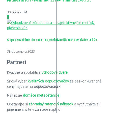
Plechová strecha – rýchla montáž a extrémne dlhá životnosť
30. júna 2024
3
Odpudzovač kún do auta – najefektívnejšie metódy plašenia kún
31. decembra 2023
Partneri
Kvalitné a spoľahlivé
vchodové dvere
Široký výber
kvalitných odpudzovačov
za bezkonkurenčné
ceny nájdete na
odpudzovace.sk
Najlepšie
domáce meteostanice
Obstarajte si
záhradný ratanový nábytok
a vychutnajte si
príjemné chvíle v záhrade naplno.