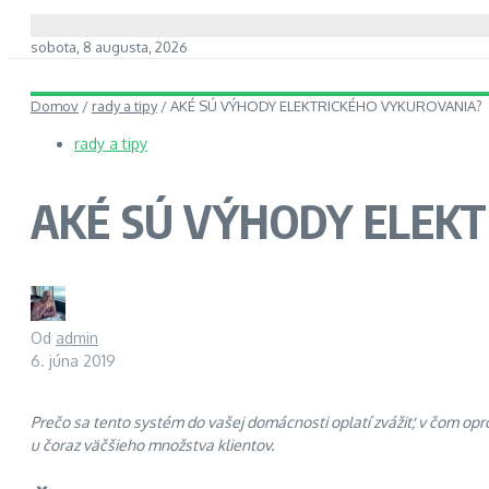
sobota, 8 augusta, 2026
Domov
/
rady a tipy
/
AKÉ SÚ VÝHODY ELEKTRICKÉHO VYKUROVANIA?
rady a tipy
AKÉ SÚ VÝHODY ELEK
Od
admin
6. júna 2019
Prečo sa tento systém do vašej domácnosti oplatí zvážiť, v čom opr
u čoraz väčšieho množstva klientov.