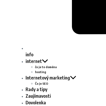
info
internet
čo je to doména
hosting
Internetový marketing
Čo je SEO
Rady a tipy
Zaujímavosti
Dovolenka