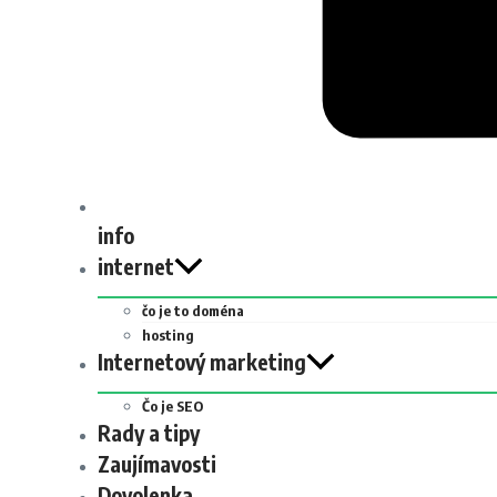
info
internet
čo je to doména
hosting
Internetový marketing
Čo je SEO
Rady a tipy
Zaujímavosti
Dovolenka