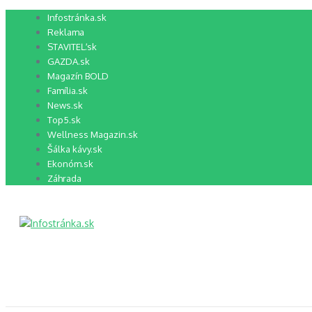
Preskočiť
Infostránka.sk
na
Reklama
obsah
STAVITEĽ.sk
GAZDA.sk
Magazín BOLD
Família.sk
News.sk
Top5.sk
Wellness Magazin.sk
Šálka kávy.sk
Ekonóm.sk
Záhrada