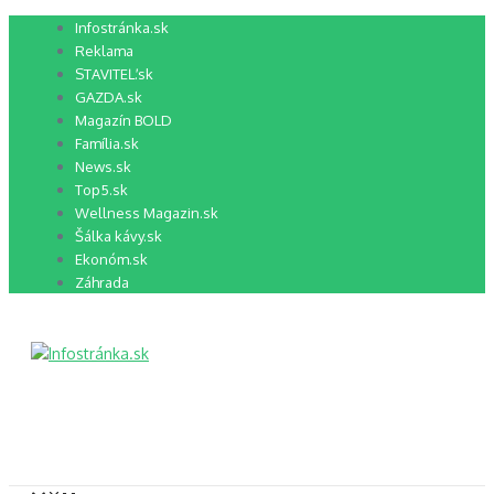
Preskočiť
Infostránka.sk
na
Reklama
obsah
STAVITEĽ.sk
GAZDA.sk
Magazín BOLD
Família.sk
News.sk
Top5.sk
Wellness Magazin.sk
Šálka kávy.sk
Ekonóm.sk
Záhrada