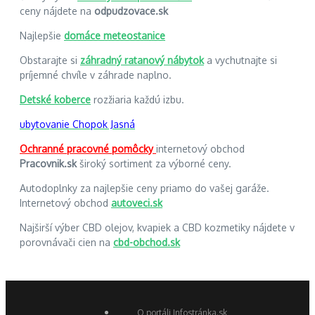
ceny nájdete na
odpudzovace.sk
Najlepšie
domáce meteostanice
Obstarajte si
záhradný ratanový nábytok
a vychutnajte si
príjemné chvíle v záhrade naplno.
Detské koberce
rozžiaria každú izbu.
ubytovanie Chopok Jasná
Ochranné pracovné pomôcky
internetový obchod
Pracovnik.sk
široký sortiment za výborné ceny.
Autodoplnky za najlepšie ceny priamo do vašej garáže.
Internetový obchod
autoveci.sk
Najširší výber CBD olejov, kvapiek a CBD kozmetiky nájdete v
porovnávači cien na
cbd-obchod.sk
O portáli Infostránka.sk