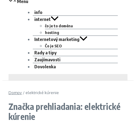
Menu
info
internet
čo je to doména
hosting
Internetový marketing
Čo je SEO
Rady a tipy
Zaujímavosti
Dovolenka
Domov
/
elektrické kúrenie
Značka prehliadania: elektrické
kúrenie