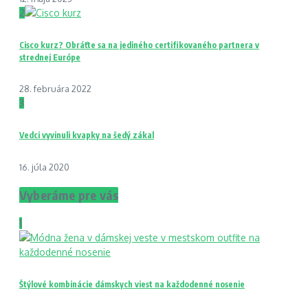
2
Cisco kurz? Obráťte sa na jediného certifikovaného partnera v
strednej Európe
28. februára 2022
3
Vedci vyvinuli kvapky na šedý zákal
16. júla 2020
Vyberáme pre vás
1
Štýlové kombinácie dámskych viest na každodenné nosenie