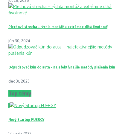
júl 26, 2025
Plechová strecha – rýchla montáž a extrémne dlhá životnosť
jún 30, 2024
Odpudzovač kún do auta – najefektívnejšie metódy plašenia kún
dec 31, 2023
Top témy
1
Nový Startup FUERGY
12. mája 2023