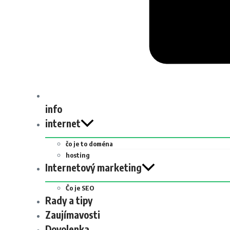
info
internet
čo je to doména
hosting
Internetový marketing
Čo je SEO
Rady a tipy
Zaujímavosti
Dovolenka