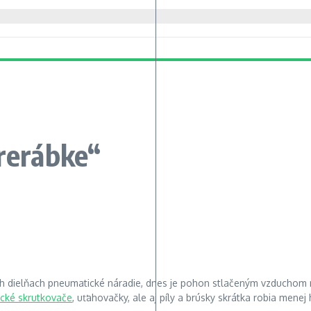
prerábke“
ch dielňach pneumatické náradie, dnes je pohon stlačeným vzduchom na
ické skrutkovače
, uťahovačky, ale aj píly a brúsky skrátka robia mene