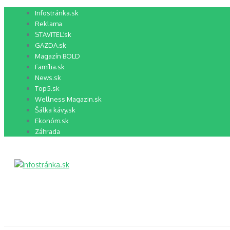
Preskočiť
Infostránka.sk
na
Reklama
obsah
STAVITEĽ.sk
GAZDA.sk
Magazín BOLD
Família.sk
News.sk
Top5.sk
Wellness Magazin.sk
Šálka kávy.sk
Ekonóm.sk
Záhrada