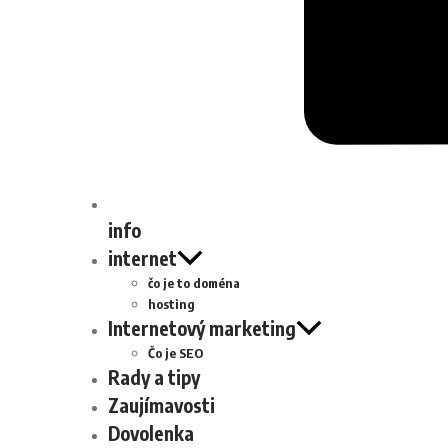
info
internet
čo je to doména
hosting
Internetový marketing
Čo je SEO
Rady a tipy
Zaujímavosti
Dovolenka