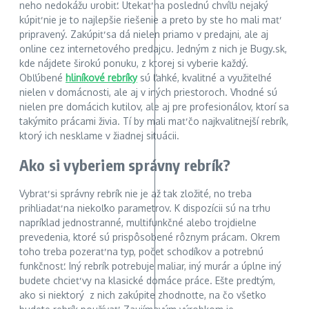
neho nedokážu urobiť. Utekať na poslednú chvíľu nejaký
kúpiť nie je to najlepšie riešenie a preto by ste ho mali mať
pripravený. Zakúpiť sa dá nielen priamo v predajni, ale aj
online cez internetového predajcu. Jedným z nich je Bugy.sk,
kde nájdete širokú ponuku, z ktorej si vyberie každý.
Obľúbené
hliníkové rebríky
sú ľahké, kvalitné a využiteľné
nielen v domácnosti, ale aj v iných priestoroch. Vhodné sú
nielen pre domácich kutilov, ale aj pre profesionálov, ktorí sa
takýmito prácami živia. Tí by mali mať čo najkvalitnejší rebrík,
ktorý ich nesklame v žiadnej situácii.
Ako si vyberiem správny rebrík?
Vybrať si správny rebrík nie je až tak zložité, no treba
prihliadať na niekoľko parametrov. K dispozícii sú na trhu
napríklad jednostranné, multifunkčné alebo trojdielne
prevedenia, ktoré sú prispôsobené rôznym prácam. Okrem
toho treba pozerať na typ, počet schodíkov a potrebnú
funkčnosť. Iný rebrík potrebuje maliar, iný murár a úplne iný
budete chcieť vy na klasické domáce práce. Ešte predtým,
ako si niektorý z nich zakúpite zhodnoťte, na čo všetko