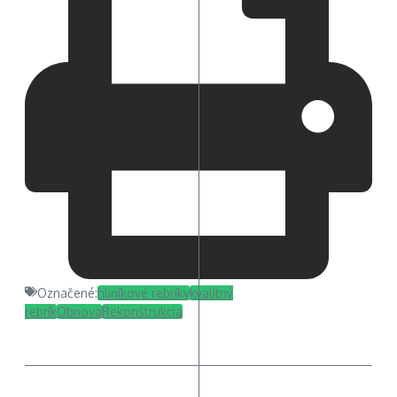
Označené:
hliníkové rebríky
kvalitný
rebrík
Obnova
Rekonštrukcia