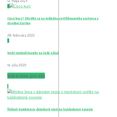
12. mája 2023
2
Cisco kurz? Obráťte sa na jediného certifikovaného partnera v
strednej Európe
28. februára 2022
3
Vedci vyvinuli kvapky na šedý zákal
16. júla 2020
Vyberáme pre vás
1
Štýlové kombinácie dámskych viest na každodenné nosenie