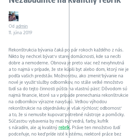
Od
admin
11. júna 2019
Rekonštrukcia bývania čaká po pár rokoch každého z nás.
Nikto by nechcel bývať v starej domácnosti, kde sa necíti
dobre a nemoderne. Obnova je preto viac než nevyhnutná
a to najmä v prípade, že ste kúpili byt alebo dom, ktorý nie je
podľa vašich predstáv. Možnosťou, ako zmeniť bývanie na
nové je využiť služby odborníkov, no stále veľké množstvo
ľudí sa do tejto činnosti púšťa na vlastnú päsť. Dôvodom sú
najmä financie, ktoré sa v prípade prenechania rekonštrukcie
na odborníkov výrazne navyšujú. Veľkou výhodou
rekonštrukcie na objednávku je však rýchlosť, odbornosť
a to, že si nemusíte kupovať potrebné nástroje a pomôcky.
Súčasťou vybavenia by mali byť vedrá, farby, kufrík
s náradím, ale aj kvalitný
rebrík
.
Práve ten množstvo ľudí
podceňuje, no keď príde isté k istému, niektoré práce bez