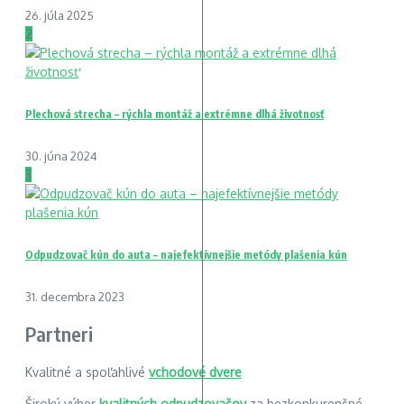
26. júla 2025
2
Plechová strecha – rýchla montáž a extrémne dlhá životnosť
30. júna 2024
3
Odpudzovač kún do auta – najefektívnejšie metódy plašenia kún
31. decembra 2023
Partneri
Kvalitné a spoľahlivé
vchodové dvere
Široký výber
kvalitných odpudzovačov
za bezkonkurenčné