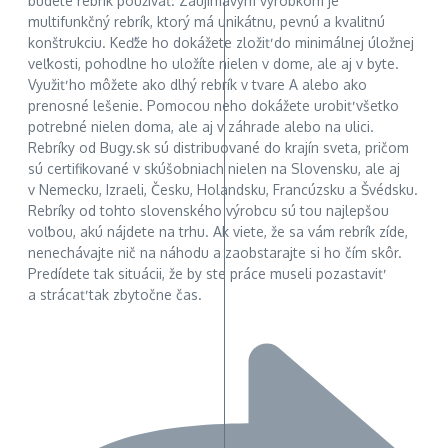
budete rebrík používať. Zaujímavým výrobkom je
multifunkčný rebrík, ktorý má unikátnu, pevnú a kvalitnú
konštrukciu. Keďže ho dokážete zložiť do minimálnej úložnej
veľkosti, pohodlne ho uložíte nielen v dome, ale aj v byte.
Využiť ho môžete ako dlhý rebrík v tvare A alebo ako
prenosné lešenie. Pomocou neho dokážete urobiť všetko
potrebné nielen doma, ale aj v záhrade alebo na ulici.
Rebríky od Bugy.sk sú distribuované do krajín sveta, pričom
sú certifikované v skúšobniach nielen na Slovensku, ale aj
v Nemecku, Izraeli, Česku, Holandsku, Francúzsku a Švédsku.
Rebríky od tohto slovenského výrobcu sú tou najlepšou
voľbou, akú nájdete na trhu. Ak viete, že sa vám rebrík zíde,
nenechávajte nič na náhodu a zaobstarajte si ho čím skôr.
Predídete tak situácii, že by ste práce museli pozastaviť
a strácať tak zbytočne čas.