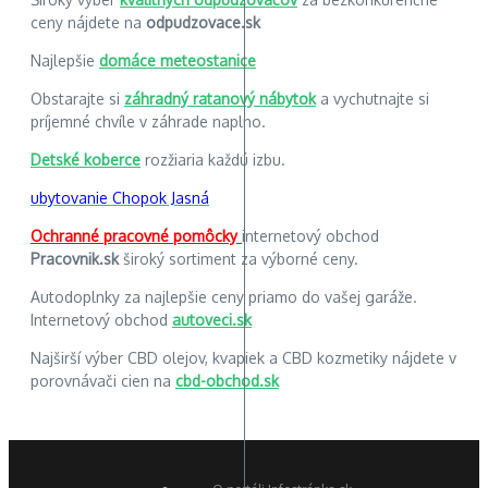
ceny nájdete na
odpudzovace.sk
Najlepšie
domáce meteostanice
Obstarajte si
záhradný ratanový nábytok
a vychutnajte si
príjemné chvíle v záhrade naplno.
Detské koberce
rozžiaria každú izbu.
ubytovanie Chopok Jasná
Ochranné pracovné pomôcky
internetový obchod
Pracovnik.sk
široký sortiment za výborné ceny.
Autodoplnky za najlepšie ceny priamo do vašej garáže.
Internetový obchod
autoveci.sk
Najširší výber CBD olejov, kvapiek a CBD kozmetiky nájdete v
porovnávači cien na
cbd-obchod.sk