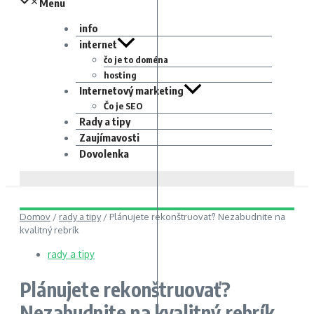
Menu
info
internet
čo je to doména
hosting
Internetový marketing
Čo je SEO
Rady a tipy
Zaujímavosti
Dovolenka
Domov
/
rady a tipy
/
Plánujete rekonštruovať? Nezabudnite na
kvalitný rebrík
rady a tipy
Plánujete rekonštruovať?
Nezabudnite na kvalitný rebrík