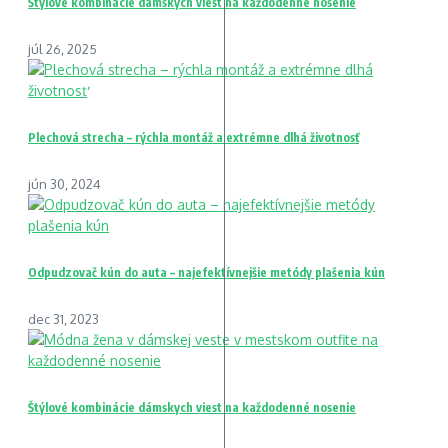
Štýlové kombinácie dámskych viest na každodenné nosenie
júl 26, 2025
Plechová strecha – rýchla montáž a extrémne dlhá životnosť
jún 30, 2024
Odpudzovač kún do auta – najefektívnejšie metódy plašenia kún
dec 31, 2023
Štýlové kombinácie dámskych viest na každodenné nosenie