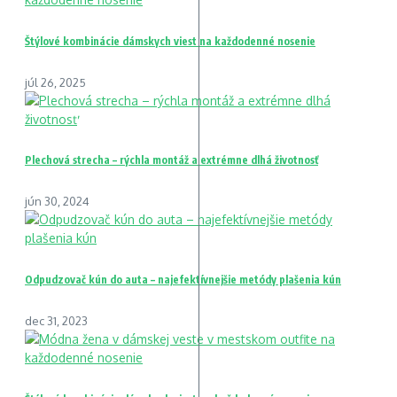
Štýlové kombinácie dámskych viest na každodenné nosenie
júl 26, 2025
Plechová strecha – rýchla montáž a extrémne dlhá životnosť
jún 30, 2024
Odpudzovač kún do auta – najefektívnejšie metódy plašenia kún
dec 31, 2023