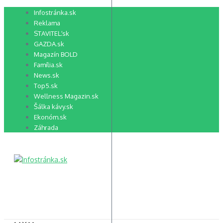
Preskočiť
Infostránka.sk
na
Reklama
obsah
STAVITEĽ.sk
GAZDA.sk
Magazín BOLD
Família.sk
News.sk
Top5.sk
Wellness Magazin.sk
Šálka kávy.sk
Ekonóm.sk
Záhrada