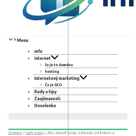
Menu
info
internet
čo je to doména
hosting
Internetový marketing
Čo je SEO
Rady a tipy
Zaujímavosti
Dovolenka
Domov
/
rady a tipy
/
Ako zbaviť svoju záhradu od krtkov a