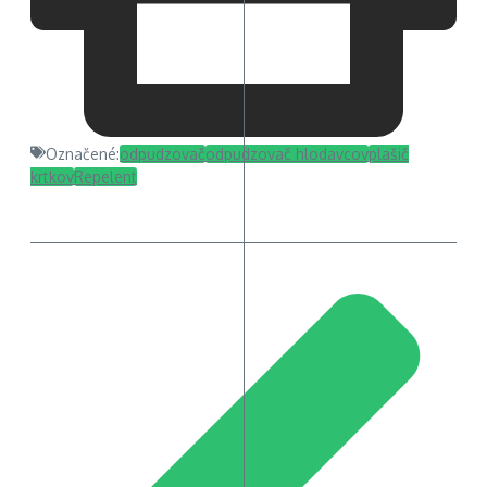
Označené:
odpudzovač
odpudzovač hlodavcov
plašič
krtkov
Repelent