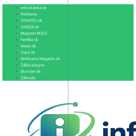
Preskočiť
Infostránka.sk
na
Reklama
obsah
STAVITEĽ.sk
GAZDA.sk
Magazín BOLD
Família.sk
News.sk
Top5.sk
Wellness Magazin.sk
Šálka kávy.sk
Ekonóm.sk
Záhrada