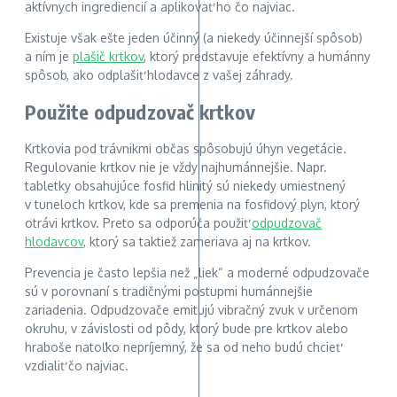
aktívnych ingrediencií a aplikovať ho čo najviac.
Existuje však ešte jeden účinný (a niekedy účinnejší spôsob)
a ním je
plašič krtkov
, ktorý predstavuje efektívny a humánny
spôsob, ako odplašiť hlodavce z vašej záhrady.
Použite odpudzovač krtkov
Krtkovia pod trávnikmi občas spôsobujú úhyn vegetácie.
Regulovanie krtkov nie je vždy najhumánnejšie. Napr.
tabletky obsahujúce fosfid hlinitý sú niekedy umiestnený
v tuneloch krtkov, kde sa premenia na fosfidový plyn, ktorý
otrávi krtkov. Preto sa odporúča použiť
odpudzovač
hlodavcov
, ktorý sa taktiež zameriava aj na krtkov.
Prevencia je často lepšia než „liek“ a moderné odpudzovače
sú v porovnaní s tradičnými postupmi humánnejšie
zariadenia. Odpudzovače emitujú vibračný zvuk v určenom
okruhu, v závislosti od pôdy, ktorý bude pre krtkov alebo
hraboše natoľko nepríjemný, že sa od neho budú chcieť
vzdialiť čo najviac.