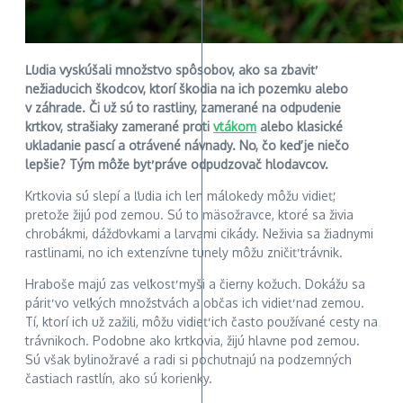
Ľudia vyskúšali množstvo spôsobov, ako sa zbaviť
nežiaducich škodcov, ktorí škodia na ich pozemku alebo
v záhrade. Či už sú to rastliny, zamerané na odpudenie
krtkov, strašiaky zamerané proti
vtákom
alebo klasické
ukladanie pascí a otrávené návnady. No, čo keď je niečo
lepšie? Tým môže byť práve odpudzovač hlodavcov.
Krtkovia sú slepí a ľudia ich len málokedy môžu vidieť,
pretože žijú pod zemou. Sú to mäsožravce, ktoré sa živia
chrobákmi, dážďovkami a larvami cikády. Neživia sa žiadnymi
rastlinami, no ich extenzívne tunely môžu zničiť trávnik.
Hraboše majú zas veľkosť myši a čierny kožuch. Dokážu sa
páriť vo veľkých množstvách a občas ich vidieť nad zemou.
Tí, ktorí ich už zažili, môžu vidieť ich často používané cesty na
trávnikoch. Podobne ako krtkovia, žijú hlavne pod zemou.
Sú však bylinožravé a radi si pochutnajú na podzemných
častiach rastlín, ako sú korienky.