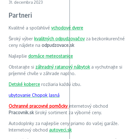
31. decembra 2023
Partneri
Kvalitné a spoľahlivé
vchodové dvere
Široký výber
kvalitných odpudzovačov
za bezkonkurenčné
ceny nájdete na
odpudzovace.sk
Najlepšie
domáce meteostanice
Obstarajte si
záhradný ratanový nábytok
a vychutnajte si
príjemné chvíle v záhrade naplno.
Detské koberce
rozžiaria každú izbu.
ubytovanie Chopok Jasná
Ochranné pracovné pomôcky
internetový obchod
Pracovnik.sk
široký sortiment za výborné ceny.
Autodoplnky za najlepšie ceny priamo do vašej garáže.
Internetový obchod
autoveci.sk