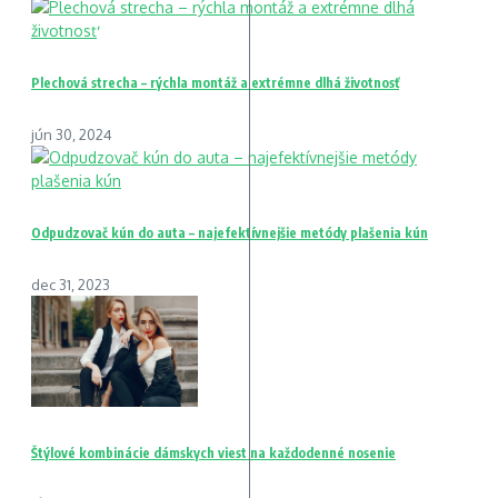
Plechová strecha – rýchla montáž a extrémne dlhá životnosť
jún 30, 2024
Odpudzovač kún do auta – najefektívnejšie metódy plašenia kún
dec 31, 2023
Štýlové kombinácie dámskych viest na každodenné nosenie