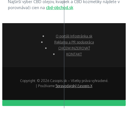
Najširší výber CBD olejov, kvapiek a CBD kozmetiky nájdete v
porovnávači cien na
cbd-obchod.sk
O portáli Infostránka.sk
Reklama a PR spolupráca
CHCEM INZEROVAŤ
KONTAKT
Copyright: © 2026 Casopis.sk – Všetky práva vyhradené.
| Používame
Spravodajský časopis X