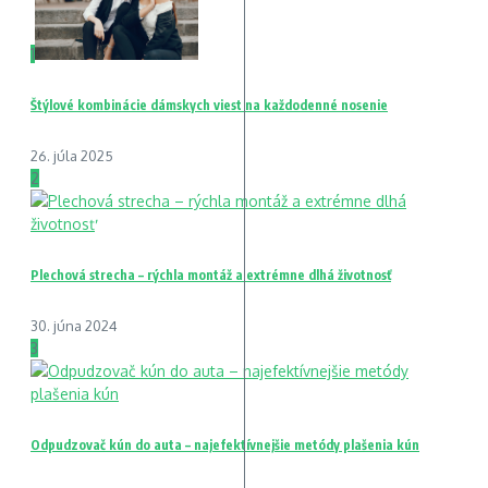
1
Štýlové kombinácie dámskych viest na každodenné nosenie
26. júla 2025
2
Plechová strecha – rýchla montáž a extrémne dlhá životnosť
30. júna 2024
3
Odpudzovač kún do auta – najefektívnejšie metódy plašenia kún