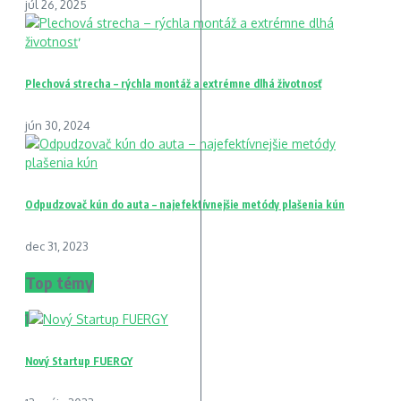
júl 26, 2025
Plechová strecha – rýchla montáž a extrémne dlhá životnosť
jún 30, 2024
Odpudzovač kún do auta – najefektívnejšie metódy plašenia kún
dec 31, 2023
Top témy
1
Nový Startup FUERGY