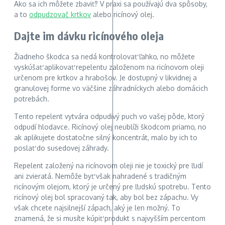
Ako sa ich môžete zbaviť? V praxi sa používajú dva spôsoby,
a to
odpudzovač krtkov
alebo ricínový olej.
Dajte im dávku ricínového oleja
Žiadneho škodca sa nedá kontrolovať ľahko, no môžete
vyskúšať aplikovať repelentu založenom na ricínovom oleji
určenom pre krtkov a hrabošov. Je dostupný v likvidnej a
granulovej forme vo väčšine záhradníckych alebo domácich
potrebách.
Tento repelent vytvára odpudivý puch vo vašej pôde, ktorý
odpudí hlodavce. Ricínový olej neublíži škodcom priamo, no
ak aplikujete dostatočne silný koncentrát, malo by ich to
poslať do susedovej záhrady.
Repelent založený na ricínovom oleji nie je toxický pre ľudí
ani zvieratá. Nemôže byť však nahradené s tradičným
ricínovým olejom, ktorý je určený pre ľudskú spotrebu. Tento
ricínový olej bol spracovaný tak, aby bol bez zápachu. Vy
však chcete najsilnejší zápach, aký je len možný. To
znamená, že si musíte kúpiť produkt s najvyšším percentom