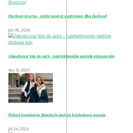
Plechová strecha – rýchla montáž a extrémne dlhá životnosť
jún 30, 2024
Odpudzovač kún do auta – najefektívnejšie metódy plašenia kún
dec 31, 2023
Štýlové kombinácie dámskych viest na každodenné nosenie
júl 26, 2025