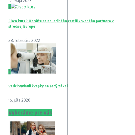
12. mája 2023
2
Cisco kurz? Obráťte sa na jediného certifikovaného partnera v
strednej Európe
28. februára 2022
3
Vedci vyvinuli kvapky na šedý zákal
16. júla 2020
Vyberáme pre vás