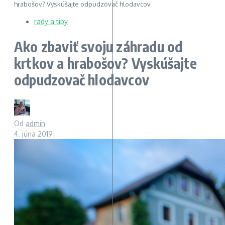
hrabošov? Vyskúšajte odpudzovač hlodavcov
rady a tipy
Ako zbaviť svoju záhradu od
krtkov a hrabošov? Vyskúšajte
odpudzovač hlodavcov
Od
admin
4. júna 2019