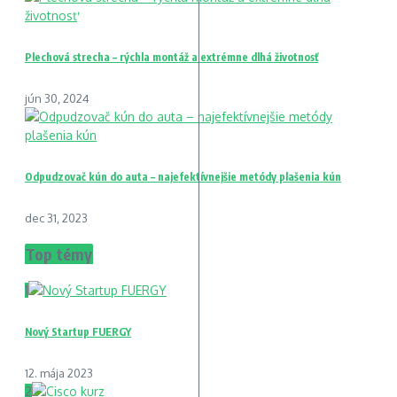
Plechová strecha – rýchla montáž a extrémne dlhá životnosť
jún 30, 2024
Odpudzovač kún do auta – najefektívnejšie metódy plašenia kún
dec 31, 2023
Top témy
1
Nový Startup FUERGY
12. mája 2023
2