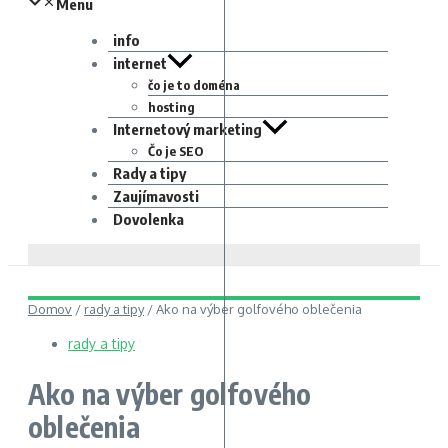
Menu
info
internet
čo je to doména
hosting
Internetový marketing
Čo je SEO
Rady a tipy
Zaujímavosti
Dovolenka
Domov
/
rady a tipy
/
Ako na výber golfového oblečenia
rady a tipy
Ako na výber golfového
oblečenia