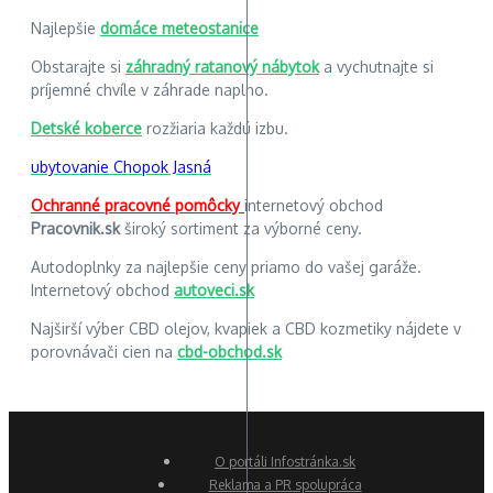
Najlepšie
domáce meteostanice
Obstarajte si
záhradný ratanový nábytok
a vychutnajte si
príjemné chvíle v záhrade naplno.
Detské koberce
rozžiaria každú izbu.
ubytovanie Chopok Jasná
Ochranné pracovné pomôcky
internetový obchod
Pracovnik.sk
široký sortiment za výborné ceny.
Autodoplnky za najlepšie ceny priamo do vašej garáže.
Internetový obchod
autoveci.sk
Najširší výber CBD olejov, kvapiek a CBD kozmetiky nájdete v
porovnávači cien na
cbd-obchod.sk
O portáli Infostránka.sk
Reklama a PR spolupráca