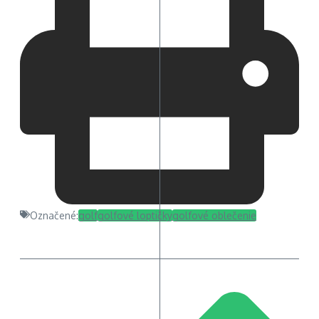
Označené:
golf
golfové loptičky
golfové oblečenie