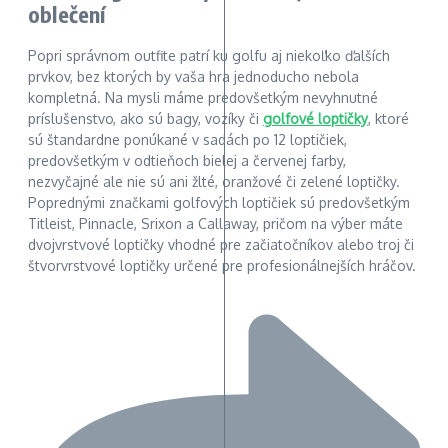
oblečení
Popri správnom outfite patrí ku golfu aj niekoľko ďalších
prvkov, bez ktorých by vaša hra jednoducho nebola
kompletná. Na mysli máme predovšetkým nevyhnutné
príslušenstvo, ako sú bagy, vozíky či
golfové loptičky
, ktoré
sú štandardne ponúkané v sadách po 12 loptičiek,
predovšetkým v odtieňoch bielej a červenej farby,
nezvyčajné ale nie sú ani žlté, oranžové či zelené loptičky.
Poprednými značkami golfových loptičiek sú predovšetkým
Titleist, Pinnacle, Srixon a Callaway, pričom na výber máte
dvojvrstvové loptičky vhodné pre začiatočníkov alebo troj či
štvorvrstvové loptičky určené pre profesionálnejších hráčov.