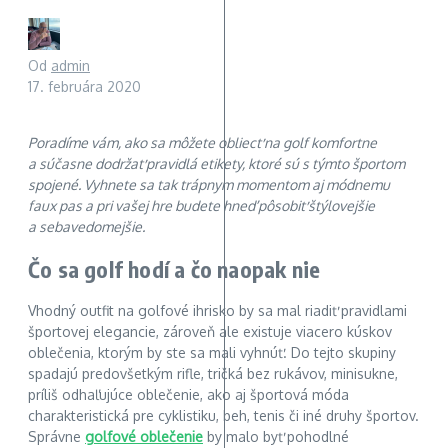
Od
admin
17. februára 2020
Poradíme vám, ako sa môžete obliecť na golf komfortne
a súčasne dodržať pravidlá etikety, ktoré sú s týmto športom
spojené. Vyhnete sa tak trápnym momentom aj módnemu
faux pas a pri vašej hre budete hneď pôsobiť štýlovejšie
a sebavedomejšie.
Čo sa golf hodí a čo naopak nie
Vhodný outfit na golfové ihrisko by sa mal riadiť pravidlami
športovej elegancie, zároveň ale existuje viacero kúskov
oblečenia, ktorým by ste sa mali vyhnúť. Do tejto skupiny
spadajú predovšetkým rifle, tričká bez rukávov, minisukne,
príliš odhaľujúce oblečenie, ako aj športová móda
charakteristická pre cyklistiku, beh, tenis či iné druhy športov.
Správne
golfové oblečenie
by malo byť pohodlné