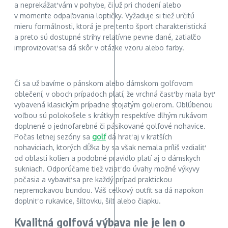
a neprekážať vám v pohybe, či už pri chodení alebo
v momente odpaľovania loptičky. Vyžaduje si tiež určitú
mieru formálnosti, ktorá je pre tento šport charakteristická
a preto sú dostupné strihy relatívne pevne dané, zatiaľčo
improvizovať sa dá skôr v otázke vzoru alebo farby.
Či sa už bavíme o pánskom alebo dámskom golfovom
oblečení, v oboch prípadoch platí, že vrchná časť by mala byť
vybavená klasickým prípadne stojatým golierom. Obľúbenou
voľbou sú polokošele s krátkym respektíve dlhým rukávom
doplnené o jednofarebné či pásikované golfové nohavice.
Počas letnej sezóny sa
golf
dá hrať aj v kratších
nohaviciach, ktorých dĺžka by sa však nemala príliš vzdialiť
od oblasti kolien a podobné pravidlo platí aj o dámskych
sukniach. Odporúčame tiež vziať do úvahy možné výkyvy
počasia a vybaviť sa pre každý prípad praktickou
nepremokavou bundou. Váš celkový outfit sa dá napokon
doplniť o rukavice, šiltovku, šilt alebo čiapku.
Kvalitná golfová výbava nie je len o