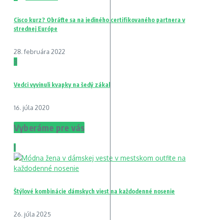
Cisco kurz? Obráťte sa na jediného certifikovaného partnera v
strednej Európe
28. februára 2022
3
Vedci vyvinuli kvapky na šedý zákal
16. júla 2020
Vyberáme pre vás
1
Štýlové kombinácie dámskych viest na každodenné nosenie
26. júla 2025