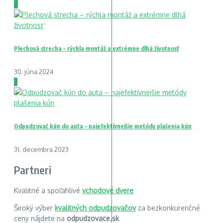
2
Plechová strecha – rýchla montáž a extrémne dlhá životnosť
30. júna 2024
3
Odpudzovač kún do auta – najefektívnejšie metódy plašenia kún
31. decembra 2023
Partneri
Kvalitné a spoľahlivé
vchodové dvere
Široký výber
kvalitných odpudzovačov
za bezkonkurenčné
ceny nájdete na
odpudzovace.sk