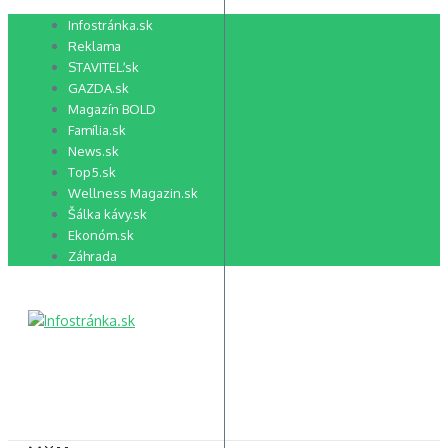
Preskočiť
Infostránka.sk
na
Reklama
obsah
STAVITEĽ.sk
GAZDA.sk
Magazín BOLD
Família.sk
News.sk
Top5.sk
Wellness Magazin.sk
Šálka kávy.sk
Ekonóm.sk
Záhrada