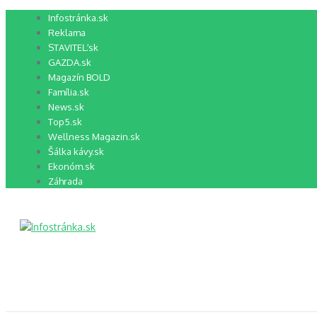
Preskočiť
Infostránka.sk
na
Reklama
obsah
STAVITEĽ.sk
GAZDA.sk
Magazín BOLD
Família.sk
News.sk
Top5.sk
Wellness Magazin.sk
Šálka kávy.sk
Ekonóm.sk
Záhrada