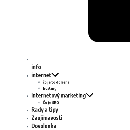
info
internet
čo je to doména
hosting
Internetový marketing
Čo je SEO
Rady a tipy
Zaujímavosti
Dovolenka