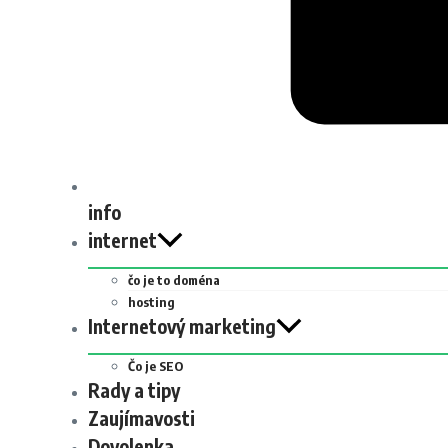
info
internet
čo je to doména
hosting
Internetový marketing
Čo je SEO
Rady a tipy
Zaujímavosti
Dovolenka