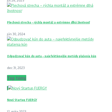
júl 26, 2025
Plechová strecha – rýchla montáž a extrémne dlhá životnosť
jún 30, 2024
Odpudzovač kún do auta – najefektívnejšie metódy plašenia kún
dec 31, 2023
Top témy
1
Nový Startup FUERGY
12. mája 2023