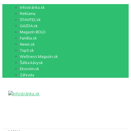
Preskočiť
Infostránka.sk
na
Reklama
obsah
STAVITEĽ.sk
GAZDA.sk
Magazín BOLD
Família.sk
News.sk
Top5.sk
Wellness Magazin.sk
Šálka kávy.sk
Ekonóm.sk
Záhrada