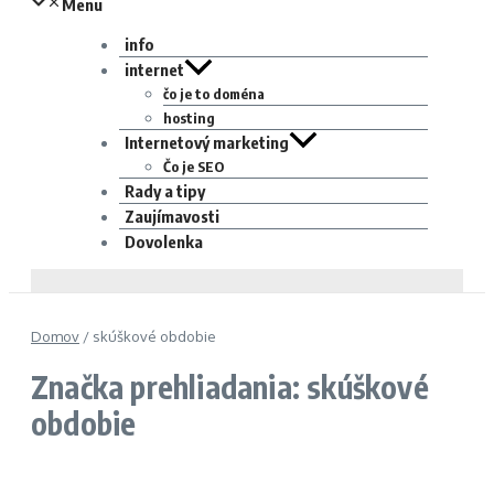
Menu
info
internet
čo je to doména
hosting
Internetový marketing
Čo je SEO
Rady a tipy
Zaujímavosti
Dovolenka
Domov
/
skúškové obdobie
Značka prehliadania: skúškové
obdobie