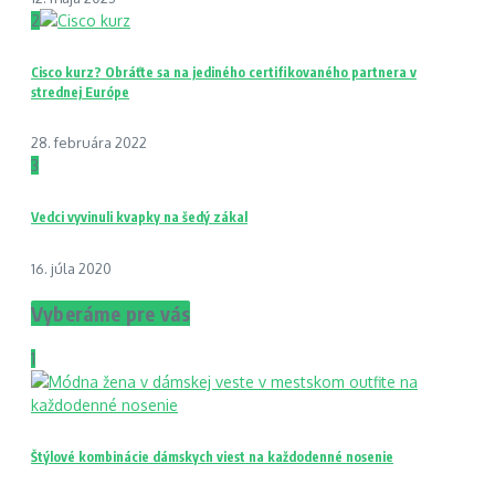
2
Cisco kurz? Obráťte sa na jediného certifikovaného partnera v
strednej Európe
28. februára 2022
3
Vedci vyvinuli kvapky na šedý zákal
16. júla 2020
Vyberáme pre vás
1
Štýlové kombinácie dámskych viest na každodenné nosenie