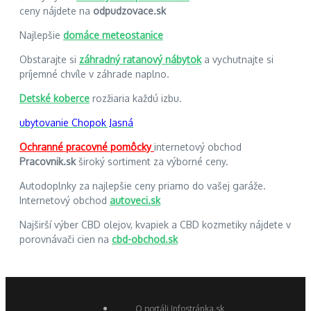
ceny nájdete na
odpudzovace.sk
Najlepšie
domáce meteostanice
Obstarajte si
záhradný ratanový nábytok
a vychutnajte si
príjemné chvíle v záhrade naplno.
Detské koberce
rozžiaria každú izbu.
ubytovanie Chopok Jasná
Ochranné pracovné pomôcky
internetový obchod
Pracovnik.sk
široký sortiment za výborné ceny.
Autodoplnky za najlepšie ceny priamo do vašej garáže.
Internetový obchod
autoveci.sk
Najširší výber CBD olejov, kvapiek a CBD kozmetiky nájdete v
porovnávači cien na
cbd-obchod.sk
O portáli Infostránka.sk