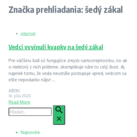
Značka prehliadania: šedý zákal
internet
Vedci vyvinuli kvapky na šedý zákal
Pre väčšinu ľudí sú fungujúce zmysli samozrejmosťou, no ak
o niektorý z nich prídeme, skomplikuje nám to celý život. Aj
napriek tomu, že veda neustále postupuje vpred, vedcom sa
ešte nepodarilo nájsť ...
admin
16. júla 2020
Read More
Hľadať:
Najnovšie