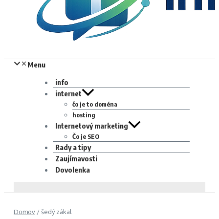
Menu
info
internet
čo je to doména
hosting
Internetový marketing
Čo je SEO
Rady a tipy
Zaujímavosti
Dovolenka
Domov
/
šedý zákal