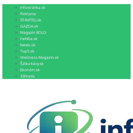
Preskočiť
Infostránka.sk
na
Reklama
obsah
STAVITEĽ.sk
GAZDA.sk
Magazín BOLD
Família.sk
News.sk
Top5.sk
Wellness Magazin.sk
Šálka kávy.sk
Ekonóm.sk
Záhrada