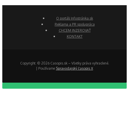
O portáli Infostránka.sk
Reklama a PR spolupráca
CHCEM INZEROVAŤ
KONTAKT
Copyright: © 2026 Casopis.sk – Všetky práva vyhradené.
| Používame
Spravodajský časopis X