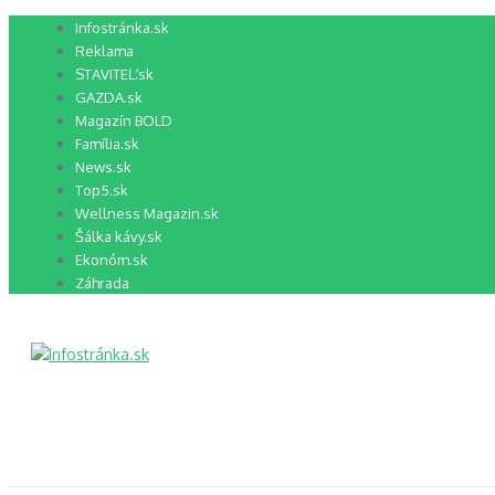
Preskočiť
Infostránka.sk
na
Reklama
obsah
STAVITEĽ.sk
GAZDA.sk
Magazín BOLD
Família.sk
News.sk
Top5.sk
Wellness Magazin.sk
Šálka kávy.sk
Ekonóm.sk
Záhrada