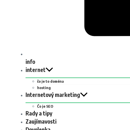
info
internet
čo je to doména
hosting
Internetový marketing
Čo je SEO
Rady a tipy
Zaujímavosti
Dovolenka