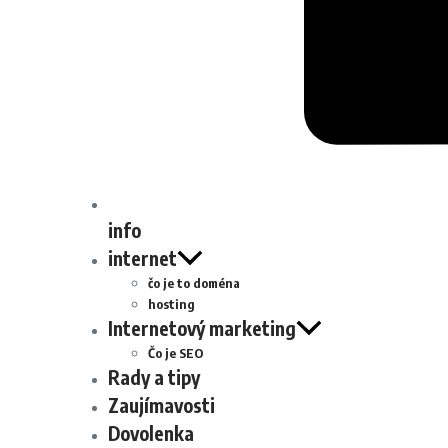
info
internet
čo je to doména
hosting
Internetový marketing
Čo je SEO
Rady a tipy
Zaujímavosti
Dovolenka