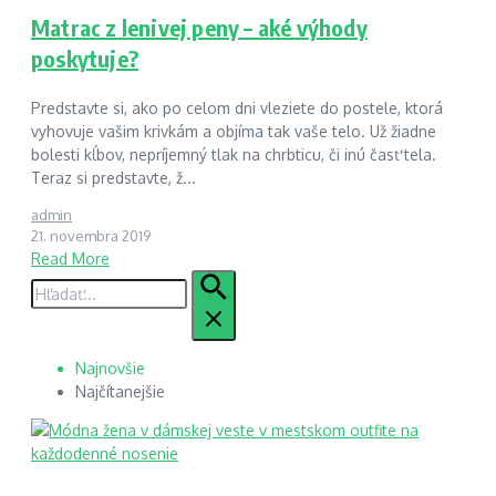
Matrac z lenivej peny – aké výhody
poskytuje?
Predstavte si, ako po celom dni vleziete do postele, ktorá
vyhovuje vašim krivkám a objíma tak vaše telo. Už žiadne
bolesti kĺbov, nepríjemný tlak na chrbticu, či inú časť tela.
Teraz si predstavte, ž...
admin
21. novembra 2019
Read More
Hľadať:
Najnovšie
Najčítanejšie