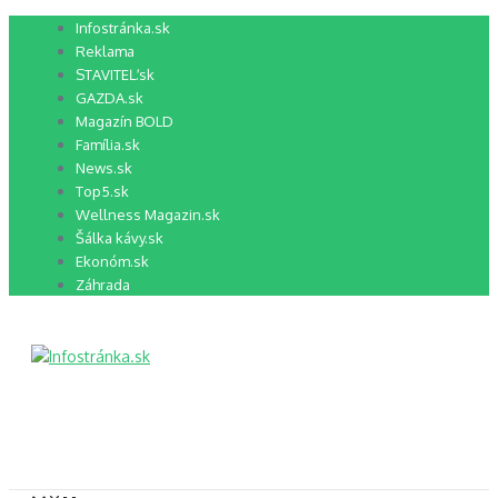
Preskočiť
Infostránka.sk
na
Reklama
obsah
STAVITEĽ.sk
GAZDA.sk
Magazín BOLD
Família.sk
News.sk
Top5.sk
Wellness Magazin.sk
Šálka kávy.sk
Ekonóm.sk
Záhrada