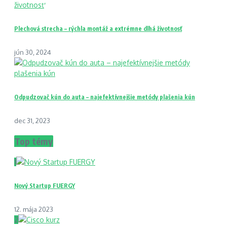
Plechová strecha – rýchla montáž a extrémne dlhá životnosť
jún 30, 2024
Odpudzovač kún do auta – najefektívnejšie metódy plašenia kún
dec 31, 2023
Top témy
1
Nový Startup FUERGY
12. mája 2023
2