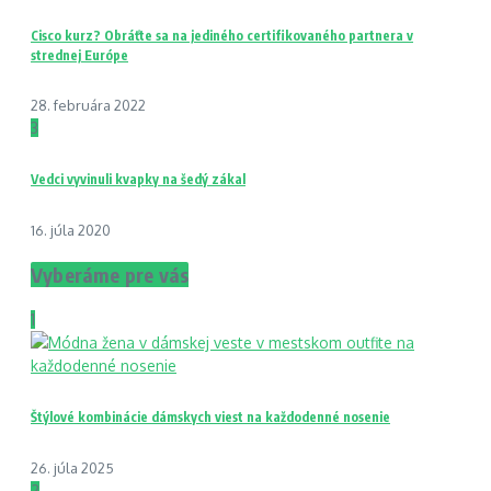
Cisco kurz? Obráťte sa na jediného certifikovaného partnera v
strednej Európe
28. februára 2022
3
Vedci vyvinuli kvapky na šedý zákal
16. júla 2020
Vyberáme pre vás
1
Štýlové kombinácie dámskych viest na každodenné nosenie
26. júla 2025
2