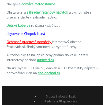
Najlepšie
domáce meteostanice
Obstarajte si
záhradný ratanový nábytok
a vychutnajte si
príjemné chvíle v záhrade naplno.
Detské koberce
rozžiaria každú izbu.
ubytovanie Chopok Jasná
Ochranné pracovné pomôcky
internetový obchod
Pracovnik.sk
široký sortiment za výborné ceny.
Autodoplnky za najlepšie ceny priamo do vašej garáže.
Internetový obchod
autoveci.sk
Najširší výber CBD olejov, kvapiek a CBD kozmetiky nájdete v
porovnávači cien na
cbd-obchod.sk
O portáli Infostránka.sk
Reklama a PR spolupráca