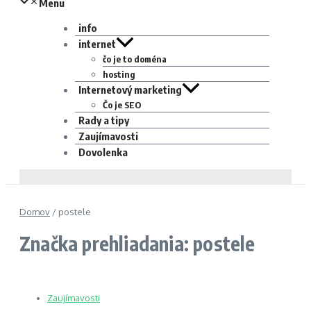
Menu
info
internet
čo je to doména
hosting
Internetový marketing
Čo je SEO
Rady a tipy
Zaujímavosti
Dovolenka
Domov
/
postele
Značka prehliadania: postele
Zaujímavosti