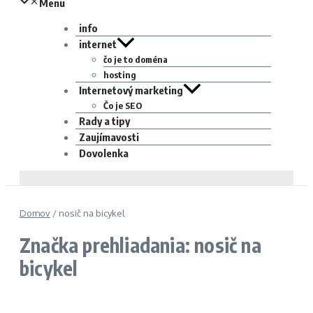
Menu
info
internet
čo je to doména
hosting
Internetový marketing
Čo je SEO
Rady a tipy
Zaujímavosti
Dovolenka
Domov
/
nosič na bicykel
Značka prehliadania: nosič na
bicykel