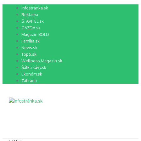
Preskočiť
Infostránka.sk
na
Reklama
obsah
STAVITEĽ.sk
GAZDA.sk
Magazín BOLD
Família.sk
News.sk
Top5.sk
Wellness Magazin.sk
Šálka kávy.sk
Ekonóm.sk
Záhrada