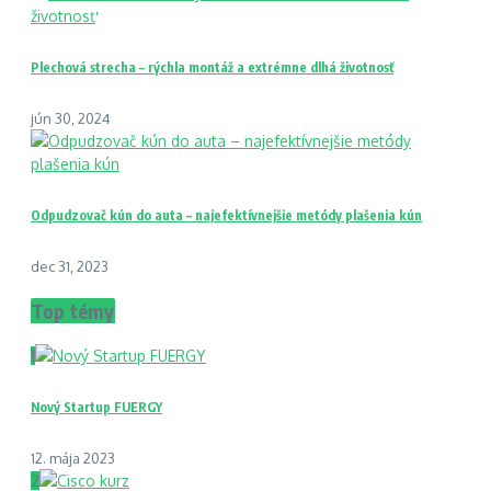
Plechová strecha – rýchla montáž a extrémne dlhá životnosť
jún 30, 2024
Odpudzovač kún do auta – najefektívnejšie metódy plašenia kún
dec 31, 2023
Top témy
1
Nový Startup FUERGY
12. mája 2023
2