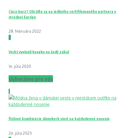
Cisco kurz? Obráťte sa na jediného certifikovaného partnera v
strednej Európe
28. februára 2022
3
Vedci vyvinuli kvapky na šedý zákal
16. júla 2020
Vyberáme pre vás
1
Štýlové kombinácie dámskych viest na každodenné nosenie
26. júla 2025