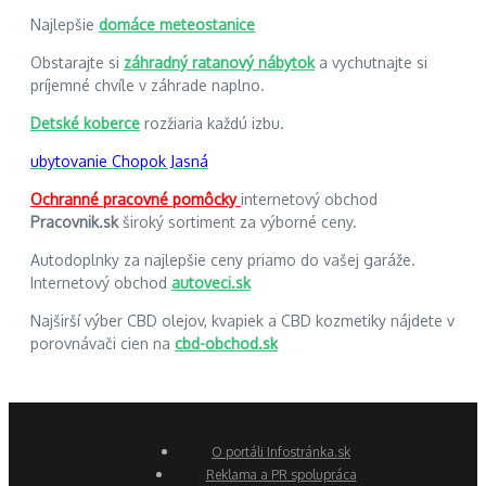
Najlepšie
domáce meteostanice
Obstarajte si
záhradný ratanový nábytok
a vychutnajte si
príjemné chvíle v záhrade naplno.
Detské koberce
rozžiaria každú izbu.
ubytovanie Chopok Jasná
Ochranné pracovné pomôcky
internetový obchod
Pracovnik.sk
široký sortiment za výborné ceny.
Autodoplnky za najlepšie ceny priamo do vašej garáže.
Internetový obchod
autoveci.sk
Najširší výber CBD olejov, kvapiek a CBD kozmetiky nájdete v
porovnávači cien na
cbd-obchod.sk
O portáli Infostránka.sk
Reklama a PR spolupráca