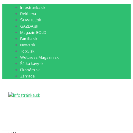
Preskočiť
Infostránka.sk
na
Reklama
obsah
STAVITEĽ.sk
GAZDA.sk
Magazín BOLD
Família.sk
News.sk
Top5.sk
Wellness Magazin.sk
Šálka kávy.sk
Ekonóm.sk
Záhrada