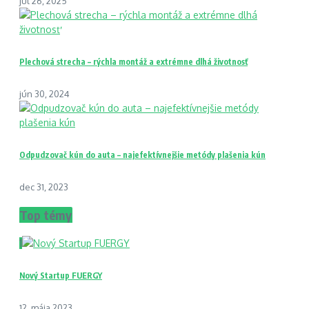
júl 26, 2025
Plechová strecha – rýchla montáž a extrémne dlhá životnosť
jún 30, 2024
Odpudzovač kún do auta – najefektívnejšie metódy plašenia kún
dec 31, 2023
Top témy
1
Nový Startup FUERGY
12. mája 2023