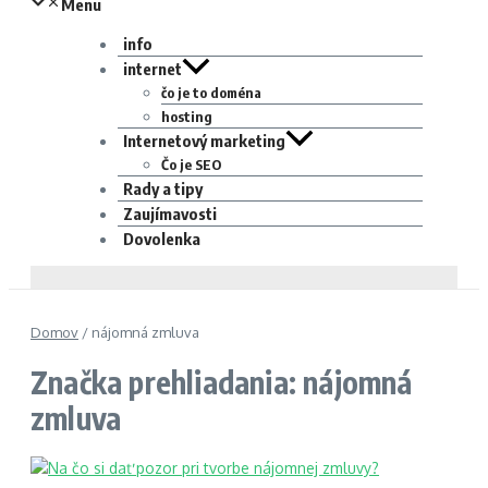
Menu
info
internet
čo je to doména
hosting
Internetový marketing
Čo je SEO
Rady a tipy
Zaujímavosti
Dovolenka
Domov
/
nájomná zmluva
Značka prehliadania: nájomná
zmluva