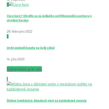
2
Cisco kurz? Obráťte sa na jediného certifikovaného partnera v
strednej Európe
28. februára 2022
3
Vedci vyvinuli kvapky na šedý zákal
16. júla 2020
Vyberáme pre vás
1
Štýlové kombinácie dámskych viest na každodenné nosenie