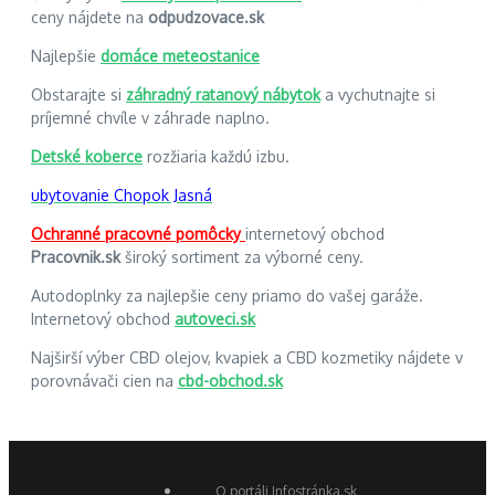
ceny nájdete na
odpudzovace.sk
Najlepšie
domáce meteostanice
Obstarajte si
záhradný ratanový nábytok
a vychutnajte si
príjemné chvíle v záhrade naplno.
Detské koberce
rozžiaria každú izbu.
ubytovanie Chopok Jasná
Ochranné pracovné pomôcky
internetový obchod
Pracovnik.sk
široký sortiment za výborné ceny.
Autodoplnky za najlepšie ceny priamo do vašej garáže.
Internetový obchod
autoveci.sk
Najširší výber CBD olejov, kvapiek a CBD kozmetiky nájdete v
porovnávači cien na
cbd-obchod.sk
O portáli Infostránka.sk