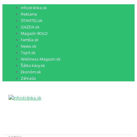
Preskočiť
Infostránka.sk
na
Reklama
obsah
STAVITEĽ.sk
GAZDA.sk
Magazín BOLD
Família.sk
News.sk
Top5.sk
Wellness Magazin.sk
Šálka kávy.sk
Ekonóm.sk
Záhrada