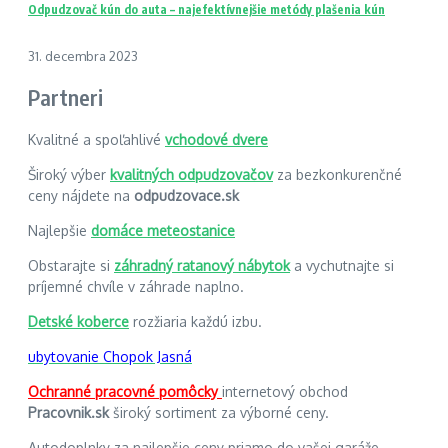
Odpudzovač kún do auta – najefektívnejšie metódy plašenia kún
31. decembra 2023
Partneri
Kvalitné a spoľahlivé
vchodové dvere
Široký výber
kvalitných odpudzovačov
za bezkonkurenčné
ceny nájdete na
odpudzovace.sk
Najlepšie
domáce meteostanice
Obstarajte si
záhradný ratanový nábytok
a vychutnajte si
príjemné chvíle v záhrade naplno.
Detské koberce
rozžiaria každú izbu.
ubytovanie Chopok Jasná
Ochranné pracovné pomôcky
internetový obchod
Pracovnik.sk
široký sortiment za výborné ceny.
Autodoplnky za najlepšie ceny priamo do vašej garáže.