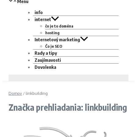
Menu
info
internet
čo je to doména
hosting
Internetový marketing
Čo je SEO
Rady a tipy
Zaujímavosti
Dovolenka
Domov
/
linkbuilding
Značka prehliadania: linkbuilding