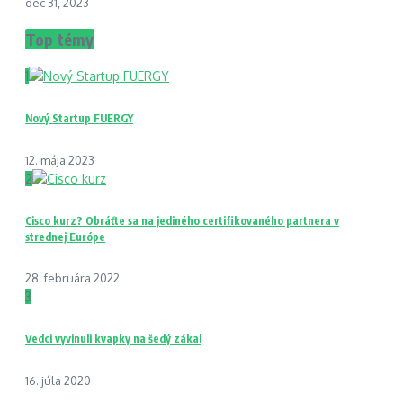
dec 31, 2023
Top témy
1
Nový Startup FUERGY
12. mája 2023
2
Cisco kurz? Obráťte sa na jediného certifikovaného partnera v
strednej Európe
28. februára 2022
3
Vedci vyvinuli kvapky na šedý zákal
16. júla 2020