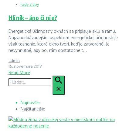
rady a tipy
Hliník – áno či nie?
Energetická účinnosť v oknách sa pripisuje sklu a rámu.
Najzanedbávanejším aspektom energetickej účinnosti je
však tesnenie, ktoré okno tvorí, keď je zatvorené. Je
nevyhnutné, aby bol rám dostatočne t...
admin
15. novembra 2019
Read More
Hľadať:
Najnovšie
Najčítanejšie