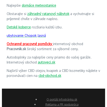
Najlepšie
domáce meteostanice
Obstarajte si
záhradný ratanový nábytok
a vychutnajte si
príjemné chvíle v záhrade naplno.
Detské koberce
rozžiaria každú izbu.
ubytovanie Chopok Jasná
Ochranné pracovné pomôcky
internetový obchod
Pracovnik.sk
široký sortiment za výborné ceny.
Autodoplnky za najlepšie ceny priamo do vašej garáže.
Internetový obchod
autoveci.sk
Najširší výber CBD olejov, kvapiek a CBD kozmetiky nájdete v
porovnávači cien na
cbd-obchod.sk
O portáli Infostránka.sk
Reklama a PR spolupráca