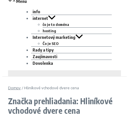
Menu
info
internet
čo je to doména
hosting
Internetový marketing
Čo je SEO
Rady a tipy
Zaujímavosti
Dovolenka
Domov
/
Hliníkové vchodové dvere cena
Značka prehliadania: Hliníkové
vchodové dvere cena