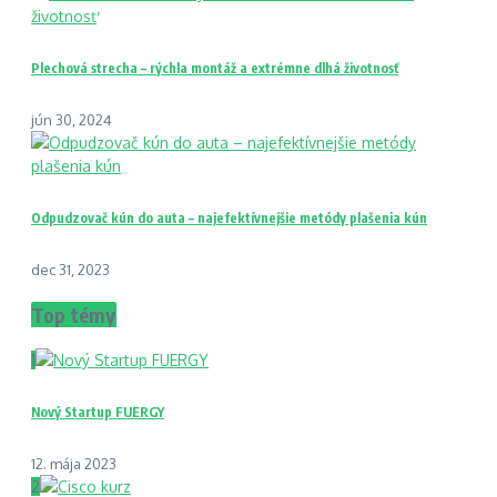
Plechová strecha – rýchla montáž a extrémne dlhá životnosť
jún 30, 2024
Odpudzovač kún do auta – najefektívnejšie metódy plašenia kún
dec 31, 2023
Top témy
1
Nový Startup FUERGY
12. mája 2023
2