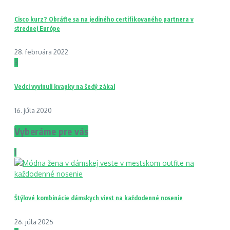
Cisco kurz? Obráťte sa na jediného certifikovaného partnera v
strednej Európe
28. februára 2022
3
Vedci vyvinuli kvapky na šedý zákal
16. júla 2020
Vyberáme pre vás
1
Štýlové kombinácie dámskych viest na každodenné nosenie
26. júla 2025