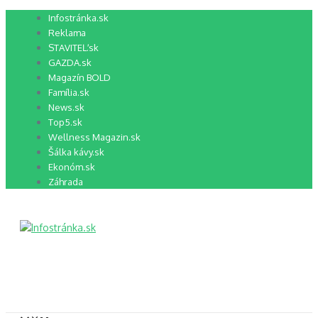
Preskočiť
Infostránka.sk
na
Reklama
obsah
STAVITEĽ.sk
GAZDA.sk
Magazín BOLD
Família.sk
News.sk
Top5.sk
Wellness Magazin.sk
Šálka kávy.sk
Ekonóm.sk
Záhrada