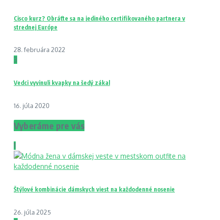
Cisco kurz? Obráťte sa na jediného certifikovaného partnera v
strednej Európe
28. februára 2022
3
Vedci vyvinuli kvapky na šedý zákal
16. júla 2020
Vyberáme pre vás
1
Štýlové kombinácie dámskych viest na každodenné nosenie
26. júla 2025