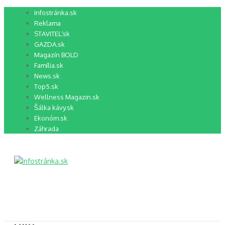
Preskočiť
Infostránka.sk
na
Reklama
obsah
STAVITEĽ.sk
GAZDA.sk
Magazín BOLD
Família.sk
News.sk
Top5.sk
Wellness Magazin.sk
Šálka kávy.sk
Ekonóm.sk
Záhrada