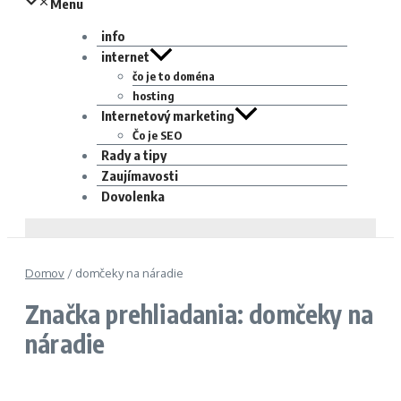
Menu
info
internet
čo je to doména
hosting
Internetový marketing
Čo je SEO
Rady a tipy
Zaujímavosti
Dovolenka
Domov
/
domčeky na náradie
Značka prehliadania: domčeky na
náradie