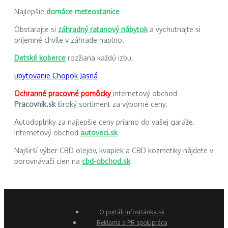
Najlepšie
domáce meteostanice
Obstarajte si
záhradný ratanový nábytok
a vychutnajte si
príjemné chvíle v záhrade naplno.
Detské koberce
rozžiaria každú izbu.
ubytovanie Chopok Jasná
Ochranné pracovné pomôcky
internetový obchod
Pracovnik.sk
široký sortiment za výborné ceny.
Autodoplnky za najlepšie ceny priamo do vašej garáže.
Internetový obchod
autoveci.sk
Najširší výber CBD olejov, kvapiek a CBD kozmetiky nájdete v
porovnávači cien na
cbd-obchod.sk
O portáli Infostránka.sk
Reklama a PR spolupráca