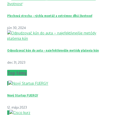
Plechová strecha – rýchla montáž a extrémne dlhá životnosť
jún 30, 2024
Odpudzovač kún do auta – najefektívnejšie metódy plašenia kún
dec 31, 2023
Top témy
1
Nový Startup FUERGY
12. mája 2023
2