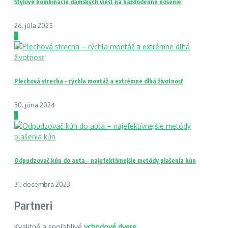
Štýlové kombinácie dámskych viest na každodenné nosenie
26. júla 2025
2
Plechová strecha – rýchla montáž a extrémne dlhá životnosť
30. júna 2024
3
Odpudzovač kún do auta – najefektívnejšie metódy plašenia kún
31. decembra 2023
Partneri
Kvalitné a spoľahlivé
vchodové dvere