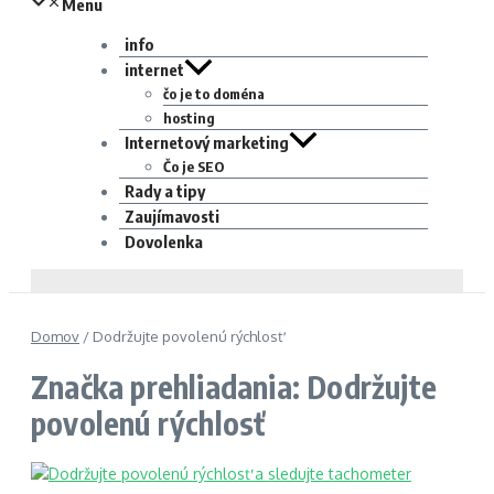
Menu
info
internet
čo je to doména
hosting
Internetový marketing
Čo je SEO
Rady a tipy
Zaujímavosti
Dovolenka
Domov
/
Dodržujte povolenú rýchlosť
Značka prehliadania: Dodržujte
povolenú rýchlosť