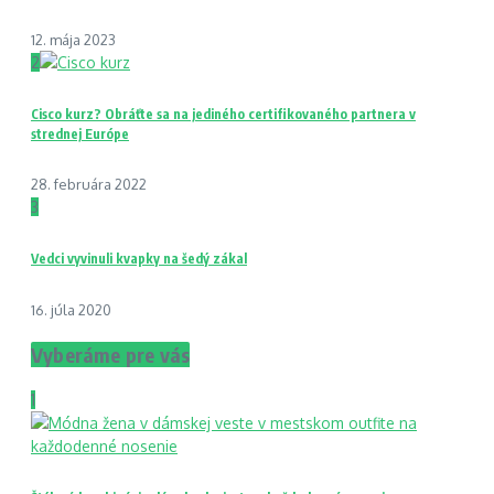
12. mája 2023
2
Cisco kurz? Obráťte sa na jediného certifikovaného partnera v
strednej Európe
28. februára 2022
3
Vedci vyvinuli kvapky na šedý zákal
16. júla 2020
Vyberáme pre vás
1