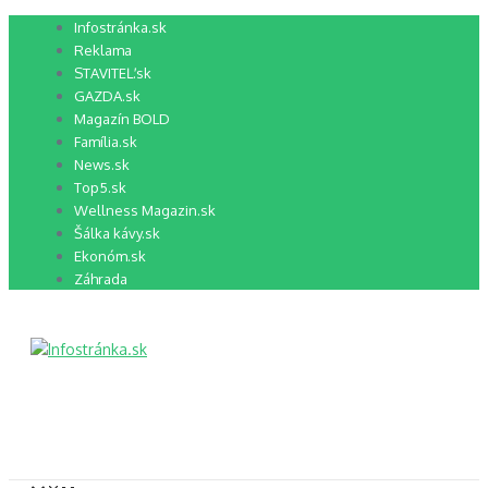
Preskočiť
Infostránka.sk
na
Reklama
obsah
STAVITEĽ.sk
GAZDA.sk
Magazín BOLD
Família.sk
News.sk
Top5.sk
Wellness Magazin.sk
Šálka kávy.sk
Ekonóm.sk
Záhrada