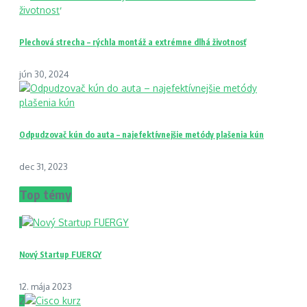
Plechová strecha – rýchla montáž a extrémne dlhá životnosť
jún 30, 2024
Odpudzovač kún do auta – najefektívnejšie metódy plašenia kún
dec 31, 2023
Top témy
1
Nový Startup FUERGY
12. mája 2023
2