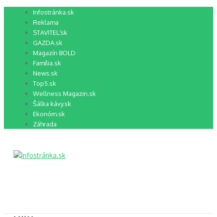
Preskočiť
Infostránka.sk
na
Reklama
obsah
STAVITEĽ.sk
GAZDA.sk
Magazín BOLD
Família.sk
News.sk
Top5.sk
Wellness Magazin.sk
Šálka kávy.sk
Ekonóm.sk
Záhrada