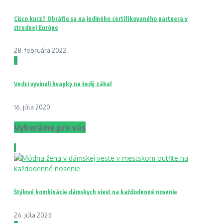
Cisco kurz? Obráťte sa na jediného certifikovaného partnera v
strednej Európe
28. februára 2022
3
Vedci vyvinuli kvapky na šedý zákal
16. júla 2020
Vyberáme pre vás
1
Štýlové kombinácie dámskych viest na každodenné nosenie
26. júla 2025