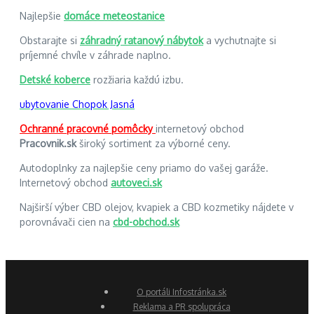
Najlepšie
domáce meteostanice
Obstarajte si
záhradný ratanový nábytok
a vychutnajte si
príjemné chvíle v záhrade naplno.
Detské koberce
rozžiaria každú izbu.
ubytovanie Chopok Jasná
Ochranné pracovné pomôcky
internetový obchod
Pracovnik.sk
široký sortiment za výborné ceny.
Autodoplnky za najlepšie ceny priamo do vašej garáže.
Internetový obchod
autoveci.sk
Najširší výber CBD olejov, kvapiek a CBD kozmetiky nájdete v
porovnávači cien na
cbd-obchod.sk
O portáli Infostránka.sk
Reklama a PR spolupráca