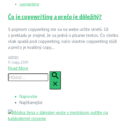
copywriting
Čo je copywriting a prečo je dôležitý?
S pojmom copywriting ste sa na webe určite stretli. Už
z prekladu je zrejmé, že sa jedná o písanie textov. Čo všetko
však spadá pod copywriting, načo vlastne copywriting slúži
a prečo je kvalitný copy...
admin
9. mája 2019
Read More
Hľadať:
Najnovšie
Najčítanejšie