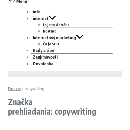
Menu
info
internet
čo je to doména
hosting
Internetový marketing
Čo je SEO
Rady a tipy
Zaujímavosti
Dovolenka
Domov
/
copywriting
Značka
prehliadania: copywriting