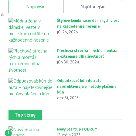
Najnovšie
Najčítanejšie
nti
Štýlové kombinácie dámskych viest
na každodenné nosenie
júl 26, 2025
Plechová strecha – rýchla montáž
a extrémne dlhá životnosť
jún 30, 2024
Odpudzovač kún do auta –
najefektívnejšie metódy plašenia
kún
dec 31, 2023
Top témy
Nový Startup FUERGY
1
12. mája 2023