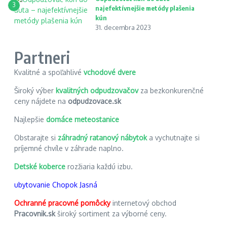
3
najefektívnejšie metódy plašenia
kún
31. decembra 2023
Partneri
Kvalitné a spoľahlivé
vchodové dvere
Široký výber
kvalitných odpudzovačov
za bezkonkurenčné
ceny nájdete na
odpudzovace.sk
Najlepšie
domáce meteostanice
Obstarajte si
záhradný ratanový nábytok
a vychutnajte si
príjemné chvíle v záhrade naplno.
Detské koberce
rozžiaria každú izbu.
ubytovanie Chopok Jasná
Ochranné pracovné pomôcky
internetový obchod
Pracovnik.sk
široký sortiment za výborné ceny.