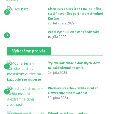
Cisco kurz? Obráťte sa na jediného
2
certifikovaného partnera v strednej
Európe
28. februára 2022
Vedci vyvinuli kvapky na šedý zákal
3
16. júla 2020
Vyberáme pre vás
Štýlové kombinácie dámskych viest
1
na každodenné nosenie
26. júla 2025
Plechová strecha – rýchla montáž
2
a extrémne dlhá životnosť
30. júna 2024
Odpudzovač kún do auta –