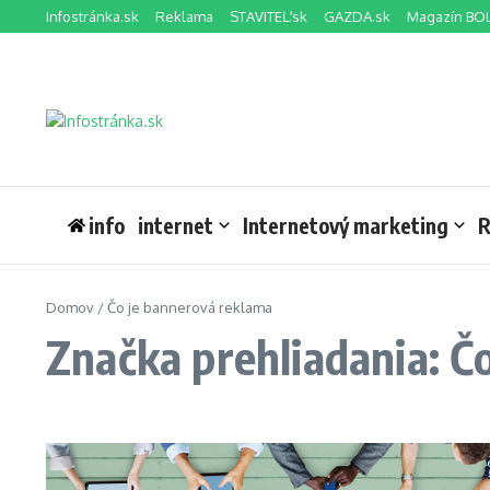
Preskočiť na obsah
Infostránka.sk
Reklama
STAVITEĽ.sk
GAZDA.sk
Magazín BO
info
internet
Internetový marketing
R
Domov
/
Čo je bannerová reklama
Značka prehliadania: Č