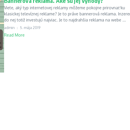
Bannerová reklama. Aké sú jej výhody?
Viete, aký typ internetovej reklamy môžeme pokojne prirovnať ku
klasickej televíznej reklame? Je to práve bannerová reklama. Inzere
do nej totiž investujú najviac. Je to najdrahšia reklama na webe ...
admin
5. mája 2019
Read More