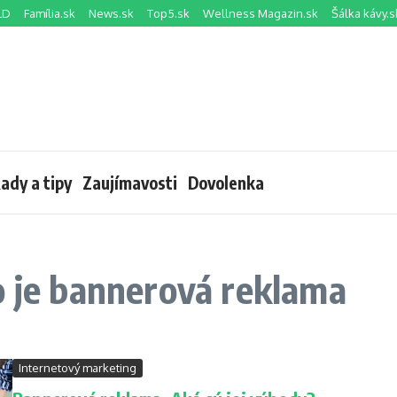
LD
Família.sk
News.sk
Top5.sk
Wellness Magazin.sk
Šálka kávy.s
ady a tipy
Zaujímavosti
Dovolenka
o je bannerová reklama
Internetový marketing