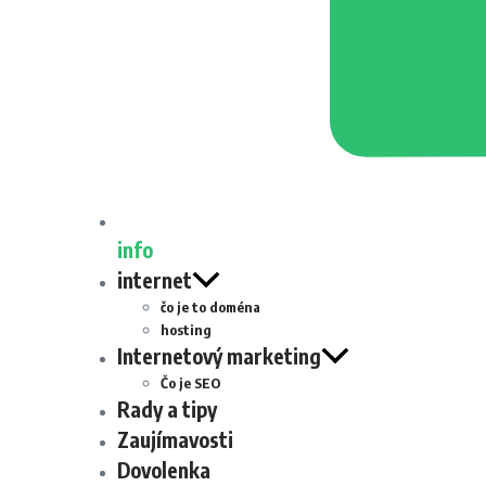
info
internet
čo je to doména
hosting
Internetový marketing
Čo je SEO
Rady a tipy
Zaujímavosti
Dovolenka