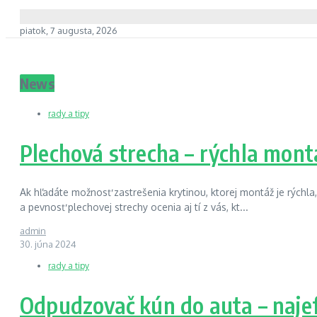
piatok, 7 augusta, 2026
News
rady a tipy
Plechová strecha – rýchla mont
Ak hľadáte možnosť zastrešenia krytinou, ktorej montáž je rýchla, 
a pevnosť plechovej strechy ocenia aj tí z vás, kt...
admin
30. júna 2024
rady a tipy
Odpudzovač kún do auta – najef