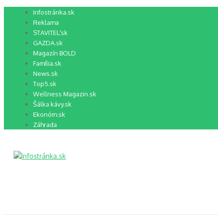
Preskočiť
Infostránka.sk
na
Reklama
obsah
STAVITEĽ.sk
GAZDA.sk
Magazín BOLD
Família.sk
News.sk
Top5.sk
Wellness Magazin.sk
Šálka kávy.sk
Ekonóm.sk
Záhrada