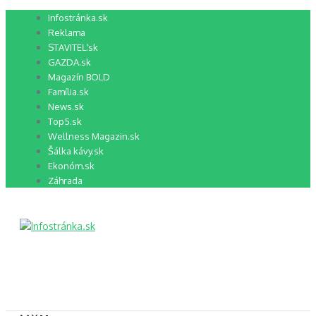
Preskočiť
Infostránka.sk
na
Reklama
obsah
STAVITEĽ.sk
GAZDA.sk
Magazín BOLD
Família.sk
News.sk
Top5.sk
Wellness Magazin.sk
Šálka kávy.sk
Ekonóm.sk
Záhrada