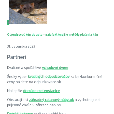
3
Odpudzovač kún do auta – najefektívnejšie metódy plašenia kún
31. decembra 2023
Partneri
Kvalitné a spoľahlivé
vchodové dvere
Široký výber
kvalitných odpudzovačov
za bezkonkurenčné
ceny nájdete na
odpudzovace.sk
Najlepšie
domáce meteostanice
Obstarajte si
záhradný ratanový nábytok
a vychutnajte si
príjemné chvíle v záhrade naplno.
Detské koberce
rozžiaria každú izbu.