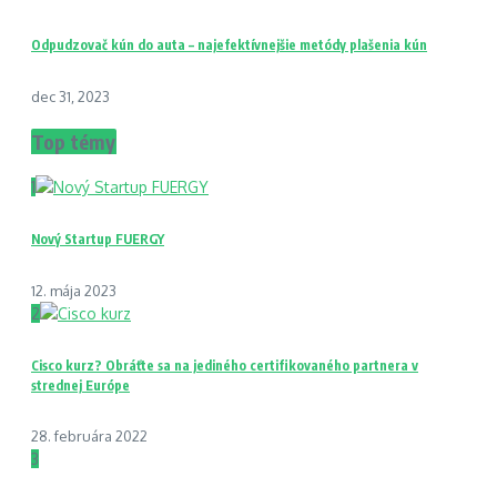
Odpudzovač kún do auta – najefektívnejšie metódy plašenia kún
dec 31, 2023
Top témy
1
Nový Startup FUERGY
12. mája 2023
2
Cisco kurz? Obráťte sa na jediného certifikovaného partnera v
strednej Európe
28. februára 2022
3