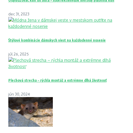
Odpudzovač kún do auta – najefektívnejšie metódy plašenia kún
dec 31, 2023
Štýlové kombinácie dámskych viest na každodenné nosenie
júl 26, 2025
Plechová strecha – rýchla montáž a extrémne dlhá životnosť
jún 30, 2024