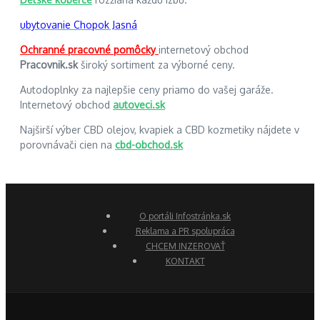
ubytovanie Chopok Jasná
Ochranné pracovné pomôcky
internetový obchod
Pracovnik.sk
široký sortiment za výborné ceny.
Autodoplnky za najlepšie ceny priamo do vašej garáže.
Internetový obchod
autoveci.sk
Najširší výber CBD olejov, kvapiek a CBD kozmetiky nájdete v
porovnávači cien na
cbd-obchod.sk
O portáli Infostránka.sk
Reklama a PR spolupráca
CHCEM INZEROVAŤ
KONTAKT